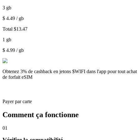
3
gb
$
4.49
/ gb
Total
$
13.47
1
gb
$
4.99
/ gb
Obtenez
3% de cashback
en jetons $WIFI dans l'app pour tout achat
de forfait eSIM
Payer par carte
Comment ça fonctionne
01
Vérifiez la compatibilité