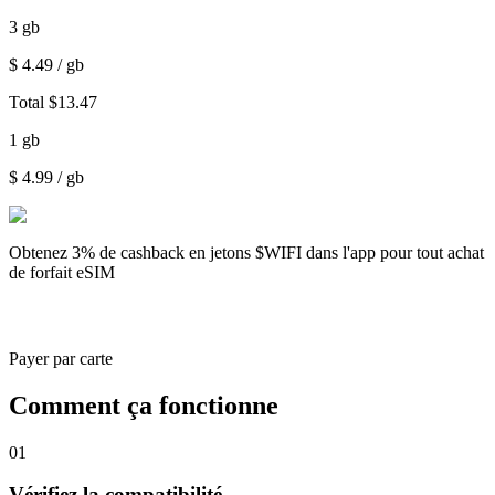
3
gb
$
4.49
/ gb
Total
$
13.47
1
gb
$
4.99
/ gb
Obtenez
3% de cashback
en jetons $WIFI dans l'app pour tout achat
de forfait eSIM
Payer par carte
Comment ça fonctionne
01
Vérifiez la compatibilité