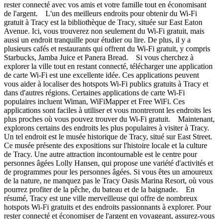
rester connecté avec vos amis et votre famille tout en économisant
de l'argent. L'un des meilleurs endroits pour obtenir du Wi-Fi
gratuit à Tracy est la bibliothèque de Tracy, située sur East Eaton
Avenue. Ici, vous trouverez non seulement du Wi-Fi gratuit, mais
aussi un endroit tranquille pour étudier ou lire. De plus, il y a
plusieurs cafés et restaurants qui offrent du Wi-Fi gratuit, y compris
Starbucks, Jamba Juice et Panera Bread. Si vous cherchez à
explorer la ville tout en restant connecté, télécharger une application
de carte Wi-Fi est une excellente idée. Ces applications peuvent
vous aider à localiser des hotspots Wi-Fi publics gratuits à Tracy et
dans d'autres régions. Certaines applications de carte Wi-Fi
populaires incluent Wiman, WiFiMapper et Free WiFi. Ces
applications sont faciles à utiliser et vous montreront les endroits les
plus proches où vous pouvez trouver du Wi-Fi gratuit. Maintenant,
explorons certains des endroits les plus populaires à visiter à Tracy.
Un tel endroit est le musée historique de Tracy, situé sur East Street.
Ce musée présente des expositions sur l'histoire locale et la culture
de Tracy. Une autre attraction incontournable est le centre pour
personnes âgées Lolly Hansen, qui propose une variété d'activités et
de programmes pour les personnes âgées. Si vous êtes un amoureux
de la nature, ne manquez pas le Tracy Oasis Marina Resort, où vous
pourrez profiter de la pêche, du bateau et de la baignade. En
résumé, Tracy est une ville merveilleuse qui offre de nombreux
hotspots Wi-Fi gratuits et des endroits passionnants à explorer. Pour
rester connecté et économiser de l'argent en voyageant, assurez-vous