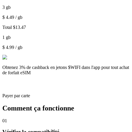
3
gb
$
4.49
/ gb
Total
$
13.47
1
gb
$
4.99
/ gb
Obtenez
3% de cashback
en jetons $WIFI dans l'app pour tout achat
de forfait eSIM
Payer par carte
Comment ça fonctionne
01
Vérifiez la compatibilité