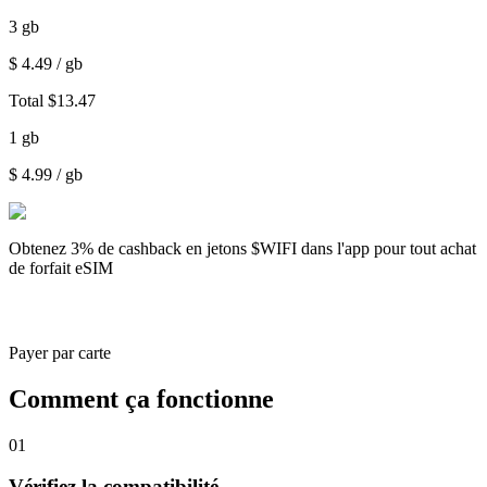
3
gb
$
4.49
/ gb
Total
$
13.47
1
gb
$
4.99
/ gb
Obtenez
3% de cashback
en jetons $WIFI dans l'app pour tout achat
de forfait eSIM
Payer par carte
Comment ça fonctionne
01
Vérifiez la compatibilité