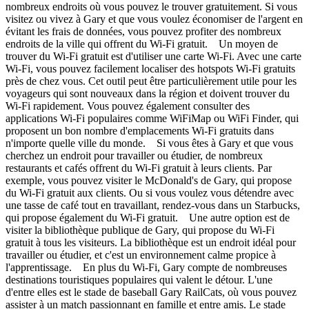
nombreux endroits où vous pouvez le trouver gratuitement. Si vous
visitez ou vivez à Gary et que vous voulez économiser de l'argent en
évitant les frais de données, vous pouvez profiter des nombreux
endroits de la ville qui offrent du Wi-Fi gratuit. Un moyen de
trouver du Wi-Fi gratuit est d'utiliser une carte Wi-Fi. Avec une carte
Wi-Fi, vous pouvez facilement localiser des hotspots Wi-Fi gratuits
près de chez vous. Cet outil peut être particulièrement utile pour les
voyageurs qui sont nouveaux dans la région et doivent trouver du
Wi-Fi rapidement. Vous pouvez également consulter des
applications Wi-Fi populaires comme WiFiMap ou WiFi Finder, qui
proposent un bon nombre d'emplacements Wi-Fi gratuits dans
n'importe quelle ville du monde. Si vous êtes à Gary et que vous
cherchez un endroit pour travailler ou étudier, de nombreux
restaurants et cafés offrent du Wi-Fi gratuit à leurs clients. Par
exemple, vous pouvez visiter le McDonald's de Gary, qui propose
du Wi-Fi gratuit aux clients. Ou si vous voulez vous détendre avec
une tasse de café tout en travaillant, rendez-vous dans un Starbucks,
qui propose également du Wi-Fi gratuit. Une autre option est de
visiter la bibliothèque publique de Gary, qui propose du Wi-Fi
gratuit à tous les visiteurs. La bibliothèque est un endroit idéal pour
travailler ou étudier, et c'est un environnement calme propice à
l'apprentissage. En plus du Wi-Fi, Gary compte de nombreuses
destinations touristiques populaires qui valent le détour. L'une
d'entre elles est le stade de baseball Gary RailCats, où vous pouvez
assister à un match passionnant en famille et entre amis. Le stade