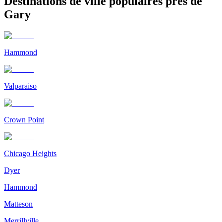
Destinations de ville populaires près de
Gary
Hammond
Valparaiso
Crown Point
Chicago Heights
Dyer
Hammond
Matteson
Merrillville