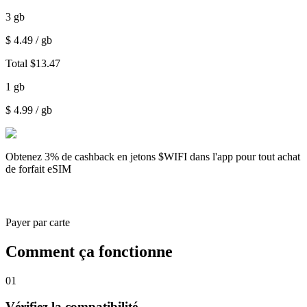
3
gb
$
4.49
/ gb
Total
$
13.47
1
gb
$
4.99
/ gb
Obtenez
3% de cashback
en jetons $WIFI dans l'app pour tout achat
de forfait eSIM
Payer par carte
Comment ça fonctionne
01
Vérifiez la compatibilité