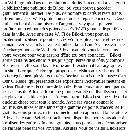
du Wi-Fi gratuit dans de nombreux endroits. Un endroit à visiter est
la bibliothèque publique de Biloxi, où vous pouvez accéder
gratuitement à Internet. De plus, de nombreux cafés et restaurants
offrent un accès Wi-Fi gratuit ainsi que des repas délicieux. Ceux
qui cherchent à économiser de l'argent en voyageant peuvent
profiter au maximum des points d'accès Wi-Fi gratuits disponibles
dans la ville. Avec une carte Wi-Fi de Biloxi, vous pouvez
facilement localiser le point d'accès Wi-Fi le plus proche et rester en
contact avec vos amis et votre famille à la maison. Assurez-vous de
télécharger une carte Wi-Fi de Biloxi avant de vous lancer dans
votre voyage pour vous assurer d'être toujours connecté. Biloxi
abrite certains des endroits les plus populaires de la côte, y compris
Beauvoir - Jefferson Davis Home and Presidential Library, qui est
un site historique célèbre qui propose des visites aux visiteurs. Il
existe également plusieurs musées fascinants, tels que le musée d'art
Ohr-O'Keefe, qui présentent des expositions incroyables mettant en
valeur l'histoire et la culture de la ville. Pour ceux qui aiment parier,
les casinos de Biloxi offrent une grande variété de divertissements et
de plaisir à la table de jeu. En conclusion, Biloxi est une ville qui a
quelque chose pour tout le monde. Avec ses vues à couper le
souffle, ses luxes et une fantastique gamme de points d'accès Wi-Fi
gratuits, vous pourrez rester connecté tout en appréciant la beauté de
Biloxi. Une carte Wi-Fi est facilement disponible pour vous aider à
localiser des endroits Internet gratuits, vous permettant d'économiser
de l'argent pendant vos voyages. Assurez-vous de visiter Biloxi lors