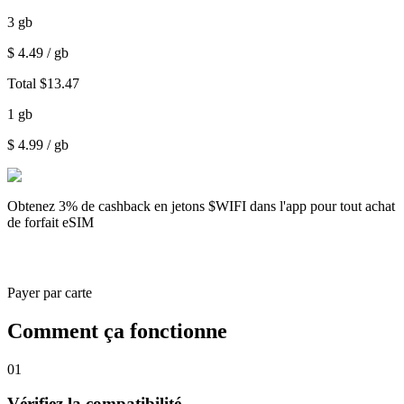
3
gb
$
4.49
/ gb
Total
$
13.47
1
gb
$
4.99
/ gb
Obtenez
3% de cashback
en jetons $WIFI dans l'app pour tout achat
de forfait eSIM
Payer par carte
Comment ça fonctionne
01
Vérifiez la compatibilité