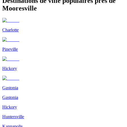
Destinations de ville populaires près de
Mooresville
Charlotte
Pineville
Hickory
Gastonia
Gastonia
Hickory
Huntersville
Kannapolis