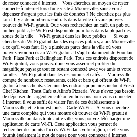
de rester connecté à Internet. Vous cherchez un moyen de rester
connecté à Internet lors d'une visite à Mooresville, sans avoir à
dépenser d'argent pour les frais de données ? Ne cherchez pas plus
loin ! Il y a de nombreux endroits dans la ville où vous pouvez
trouver du Wi-Fi gratuit. Que vous recherchiez un café, un pub ou
un lieu public, le Wi-Fi est disponible pour tous dans la plupart des
zones de la ville. Wi-Fi gratuit dans les lieux publics : Si vous
cherchez du Wi-Fi gratuit dans les espaces publics, alors Mooresville
a ce qu'il vous faut. Il y a plusieurs parcs dans la ville où vous
pouvez avoir accès au Wi-Fi gratuit. Il s'agit notamment de Fountain
Park, Plaza Park et Bellingham Park. Tous ces endroits disposent de
Wi-Fi gratuit, vous pouvez donc vous asseoir et profiter du
magnifique paysage tout en restant connecté avec vos amis et votre
famille. Wi-Fi gratuit dans les restaurants et cafés : Mooresville
compte de nombreux restaurants, cafés et bars qui offrent du Wi-Fi
gratuit à leurs clients. Certains des endroits populaires incluent Fresh
Chef Kitchen, Toast Cafe et Alino's Pizzeria. Vous n'avez pas besoin
de dépenser de l'argent en café ou en boissons pour vous connecter
à Internet, il vous suffit de visiter l'un de ces établissements à
Mooresville, et le tour est joué. Carte Wi-Fi : Si vous cherchez
une carte complète qui vous montre où trouver du Wi-Fi gratuit à
Mooresville ou dans toute autre ville, vous pouvez télécharger une
application de carte Wi-Fi. Cette application vous permet de
rechercher des points d'accès Wi-Fi dans votre région, et elle vous
fournit également le mot de passe pour vous connecter à Internet.