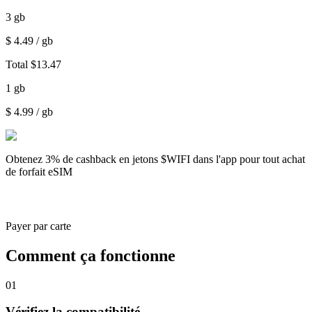
3
gb
$
4.49
/ gb
Total
$
13.47
1
gb
$
4.99
/ gb
Obtenez
3% de cashback
en jetons $WIFI dans l'app pour tout achat
de forfait eSIM
Payer par carte
Comment ça fonctionne
01
Vérifiez la compatibilité