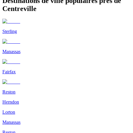
Destinations de ville populaires près de
Centreville
Sterling
Manassas
Fairfax
Reston
Herndon
Lorton
Manassas
Reston