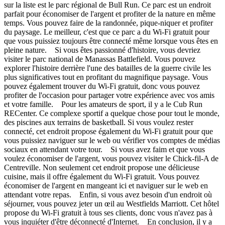
sur la liste est le parc régional de Bull Run. Ce parc est un endroit
parfait pour économiser de l'argent et profiter de la nature en même
temps. Vous pouvez faire de la randonnée, pique-niquer et profiter
du paysage. Le meilleur, c'est que ce parc a du Wi-Fi gratuit pour
que vous puissiez toujours être connecté même lorsque vous êtes en
pleine nature. Si vous êtes passionné d'histoire, vous devriez
visiter le parc national de Manassas Battlefield. Vous pouvez
explorer l'histoire derrière l'une des batailles de la guerre civile les
plus significatives tout en profitant du magnifique paysage. Vous
pouvez également trouver du Wi-Fi gratuit, donc vous pouvez
profiter de l'occasion pour partager votre expérience avec vos amis
et votre famille. Pour les amateurs de sport, il y a le Cub Run
RECenter. Ce complexe sportif a quelque chose pour tout le monde,
des piscines aux terrains de basketball. Si vous voulez rester
connecté, cet endroit propose également du Wi-Fi gratuit pour que
vous puissiez naviguer sur le web ou vérifier vos comptes de médias
sociaux en attendant votre tour. Si vous avez faim et que vous
voulez économiser de l'argent, vous pouvez visiter le Chick-fil-A de
Centreville. Non seulement cet endroit propose une délicieuse
cuisine, mais il offre également du Wi-Fi gratuit. Vous pouvez
économiser de l'argent en mangeant ici et naviguer sur le web en
attendant votre repas. Enfin, si vous avez besoin d'un endroit où
séjourner, vous pouvez jeter un œil au Westfields Marriott. Cet hôtel
propose du Wi-Fi gratuit à tous ses clients, donc vous n'avez pas à
vous inquiéter d'être déconnecté d'Internet. En conclusion, il y a