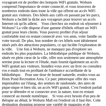
voyageant est de profiter des hotspots WiFi gratuits. Woburn
comprend l'importance de rester connecté, et vous trouverez de
nombreux endroits dans toute la ville qui offrent un accès WiFi
gratuit aux visiteurs. Des hôtels aux cafés en passant par les parcs,
Woburn a facilité la tâche aux voyageurs pour trouver un accès
Internet où qu'ils aillent. Vous cherchez un endroit où séjourner à
Woburn? La ville dispose d'une gamme d'hôtels offrant un WiFi
gratuit pour leurs clients. Vous pouvez profiter d'un séjour
confortable tout en restant connecté avec vos amis, votre famille ou
votre travail. De plus, bon nombre de ces hôtels sont idéalement
situés près des attractions populaires, ce qui facilite l'exploration de
la ville. Une fois à Woburn, ne manquez pas d'explorer ses
endroits les plus populaires. La bibliothèque publique de Woburn,
située en plein cœur de la ville, offre non seulement une atmosphère
sereine pour la lecture et l'étude, mais fournit également un accès
WiFi gratuit aux visiteurs. Installez-vous avec un livre ou consultez
vos e-mails tout en profitant de l'ambiance accueillante de la
bibliothèque. Pour une dose de beauté naturelle, rendez-vous au
Horn Pond Recreation Area. Ce parc pittoresque offre des vues
imprenables sur l'étang, des sentiers de randonnée, des aires de
pique-nique et bien sûr, un accès WiFi gratuit. C'est l'endroit parfait
pour se détendre et se connecter avec la nature, tout en restant
connecté au monde numérique. Si vous avez besoin d'un peu de
thérapie au détail, le Woburn Mall est l'endroit où il faut être. Cette
destination shopping propose une variété de magasins et de