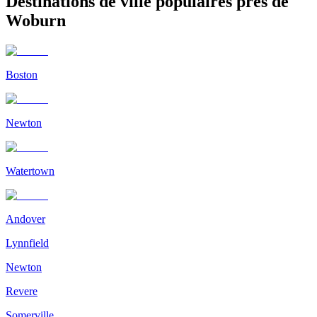
Destinations de ville populaires près de
Woburn
Boston
Newton
Watertown
Andover
Lynnfield
Newton
Revere
Somerville