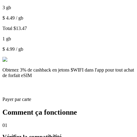
3
gb
$
4.49
/ gb
Total
$
13.47
1
gb
$
4.99
/ gb
Obtenez
3% de cashback
en jetons $WIFI dans l'app pour tout achat
de forfait eSIM
Payer par carte
Comment ça fonctionne
01
Vérifiez la compatibilité