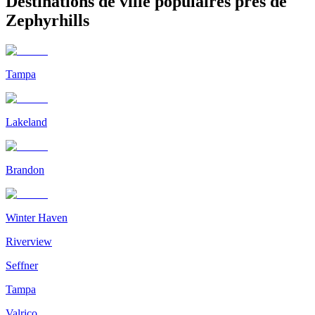
Destinations de ville populaires près de
Zephyrhills
Tampa
Lakeland
Brandon
Winter Haven
Riverview
Seffner
Tampa
Valrico