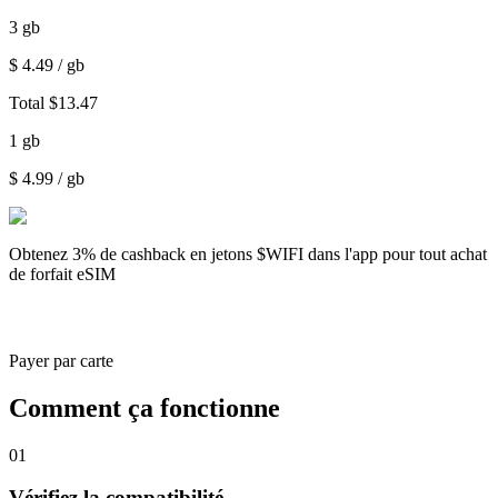
3
gb
$
4.49
/ gb
Total
$
13.47
1
gb
$
4.99
/ gb
Obtenez
3% de cashback
en jetons $WIFI dans l'app pour tout achat
de forfait eSIM
Payer par carte
Comment ça fonctionne
01
Vérifiez la compatibilité