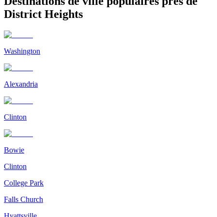
Destinations de ville populaires près de
District Heights
Washington
Alexandria
Clinton
Bowie
Clinton
College Park
Falls Church
Hyattsville