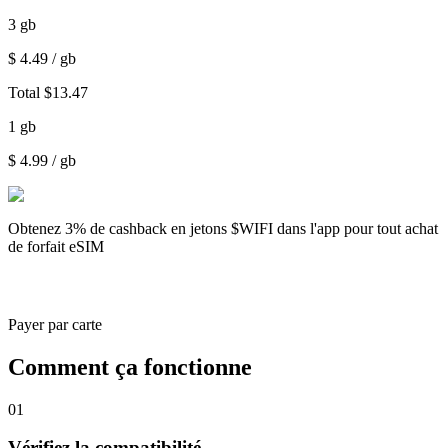
3
gb
$
4.49
/ gb
Total
$
13.47
1
gb
$
4.99
/ gb
Obtenez
3% de cashback
en jetons $WIFI dans l'app pour tout achat
de forfait eSIM
Payer par carte
Comment ça fonctionne
01
Vérifiez la compatibilité