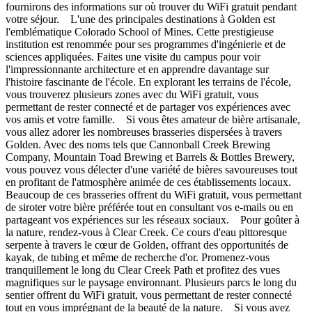
fournirons des informations sur où trouver du WiFi gratuit pendant
votre séjour. L'une des principales destinations à Golden est
l'emblématique Colorado School of Mines. Cette prestigieuse
institution est renommée pour ses programmes d'ingénierie et de
sciences appliquées. Faites une visite du campus pour voir
l'impressionnante architecture et en apprendre davantage sur
l'histoire fascinante de l'école. En explorant les terrains de l'école,
vous trouverez plusieurs zones avec du WiFi gratuit, vous
permettant de rester connecté et de partager vos expériences avec
vos amis et votre famille. Si vous êtes amateur de bière artisanale,
vous allez adorer les nombreuses brasseries dispersées à travers
Golden. Avec des noms tels que Cannonball Creek Brewing
Company, Mountain Toad Brewing et Barrels & Bottles Brewery,
vous pouvez vous délecter d'une variété de bières savoureuses tout
en profitant de l'atmosphère animée de ces établissements locaux.
Beaucoup de ces brasseries offrent du WiFi gratuit, vous permettant
de siroter votre bière préférée tout en consultant vos e-mails ou en
partageant vos expériences sur les réseaux sociaux. Pour goûter à
la nature, rendez-vous à Clear Creek. Ce cours d'eau pittoresque
serpente à travers le cœur de Golden, offrant des opportunités de
kayak, de tubing et même de recherche d'or. Promenez-vous
tranquillement le long du Clear Creek Path et profitez des vues
magnifiques sur le paysage environnant. Plusieurs parcs le long du
sentier offrent du WiFi gratuit, vous permettant de rester connecté
tout en vous imprégnant de la beauté de la nature. Si vous avez