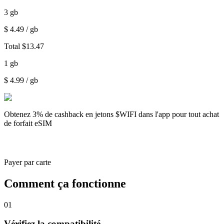
3
gb
$
4.49
/ gb
Total
$
13.47
1
gb
$
4.99
/ gb
Obtenez
3% de cashback
en jetons $WIFI dans l'app pour tout achat
de forfait eSIM
Payer par carte
Comment ça fonctionne
01
Vérifiez la compatibilité