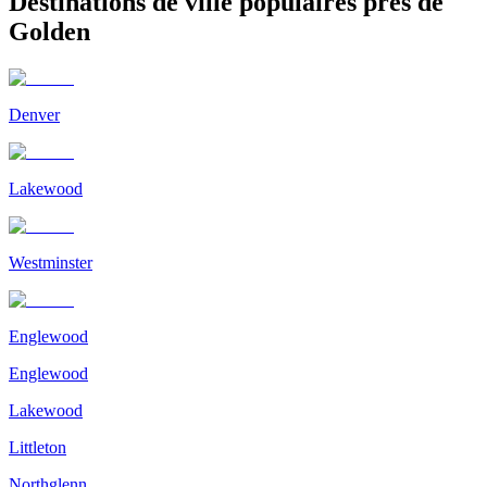
Destinations de ville populaires près de
Golden
Denver
Lakewood
Westminster
Englewood
Englewood
Lakewood
Littleton
Northglenn