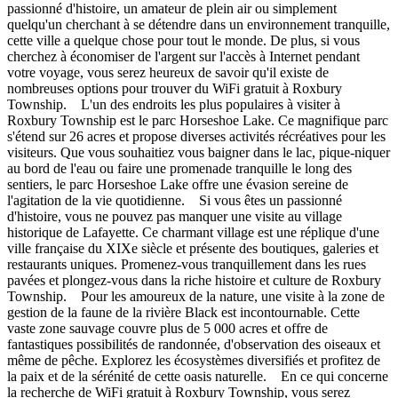
passionné d'histoire, un amateur de plein air ou simplement
quelqu'un cherchant à se détendre dans un environnement tranquille,
cette ville a quelque chose pour tout le monde. De plus, si vous
cherchez à économiser de l'argent sur l'accès à Internet pendant
votre voyage, vous serez heureux de savoir qu'il existe de
nombreuses options pour trouver du WiFi gratuit à Roxbury
Township. L'un des endroits les plus populaires à visiter à
Roxbury Township est le parc Horseshoe Lake. Ce magnifique parc
s'étend sur 26 acres et propose diverses activités récréatives pour les
visiteurs. Que vous souhaitiez vous baigner dans le lac, pique-niquer
au bord de l'eau ou faire une promenade tranquille le long des
sentiers, le parc Horseshoe Lake offre une évasion sereine de
l'agitation de la vie quotidienne. Si vous êtes un passionné
d'histoire, vous ne pouvez pas manquer une visite au village
historique de Lafayette. Ce charmant village est une réplique d'une
ville française du XIXe siècle et présente des boutiques, galeries et
restaurants uniques. Promenez-vous tranquillement dans les rues
pavées et plongez-vous dans la riche histoire et culture de Roxbury
Township. Pour les amoureux de la nature, une visite à la zone de
gestion de la faune de la rivière Black est incontournable. Cette
vaste zone sauvage couvre plus de 5 000 acres et offre de
fantastiques possibilités de randonnée, d'observation des oiseaux et
même de pêche. Explorez les écosystèmes diversifiés et profitez de
la paix et de la sérénité de cette oasis naturelle. En ce qui concerne
la recherche de WiFi gratuit à Roxbury Township, vous serez