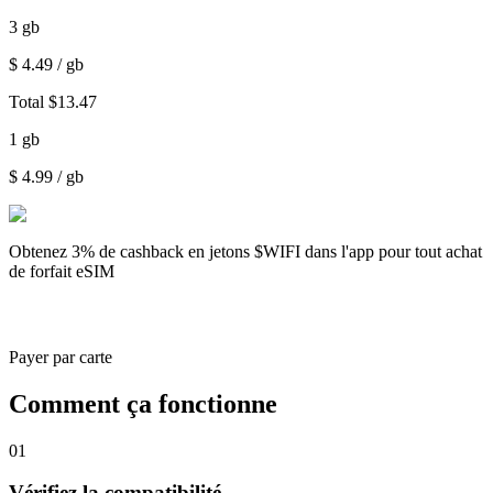
3
gb
$
4.49
/ gb
Total
$
13.47
1
gb
$
4.99
/ gb
Obtenez
3% de cashback
en jetons $WIFI dans l'app pour tout achat
de forfait eSIM
Payer par carte
Comment ça fonctionne
01
Vérifiez la compatibilité