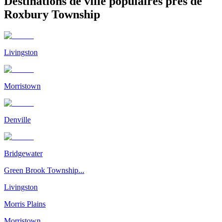
Destinations de ville populaires près de
Roxbury Township
Livingston
Morristown
Denville
Bridgewater
Green Brook Township...
Livingston
Morris Plains
Morristown