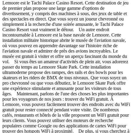
Lemoore est le Tachi Palace Casino Resort. Cette destination de jeu
de premier plan propose une large gamme d'options de
divertissement, y compris des machines à sous, des jeux de table et
des spectacles en direct. Que vous soyez un joueur chevronné ou
simplement à la recherche d'une soirée amusante, le Tachi Palace
Casino Resort vaut vraiment le détour. Un autre endroit
incontournable à Lemoore est la base navale de Lemoore. Cette
installation militaire historique abrite le musée de l'aviation navale,
où vous pouvez en apprendre davantage sur l'histoire riche de
l'aviation navale et admirer de près des avions incroyables. Le
musée est gratuit à visiter et offre un aperçu fascinant du monde du
vol. Si vous êtes un amateur d'activités de plein air, vous adorerez
passer du temps au Lemoore Skate Park. Cette installation
ultramoderne propose des rampes, des rails et des bowls pour les
skateurs et les riders de BMX de tous niveaux. Que vous soyez un
pro chevronné ou que vous débutiez, le Lemoore Skate Park offre
une expérience stimulante et amusante pour les visiteurs de tous
âges. Maintenant, parlons de l'une des choses les plus importantes
pour les voyageurs de nos jours : trouver du WiFi gratuit. À
Lemoore, vous pouvez facilement trouver des endroits avec du WiFi
gratuit pour rester connecté pendant votre visite. De nombreux
cafés, restaurants et hôtels de la ville proposent un WiFi gratuit pour
leurs clients. Vous pouvez utiliser des moteurs de recherche
populaires comme Google ou des applications de cartes WiFi pour
trouver des hotspots WiFi à proximité. De plus, si vous cherchez à