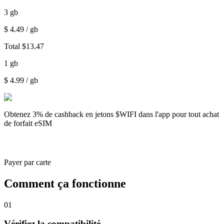
3
gb
$
4.49
/ gb
Total
$
13.47
1
gb
$
4.99
/ gb
Obtenez
3% de cashback
en jetons $WIFI dans l'app pour tout achat
de forfait eSIM
Payer par carte
Comment ça fonctionne
01
Vérifiez la compatibilité