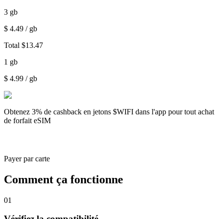
3
gb
$
4.49
/ gb
Total
$
13.47
1
gb
$
4.99
/ gb
Obtenez
3% de cashback
en jetons $WIFI dans l'app pour tout achat
de forfait eSIM
Payer par carte
Comment ça fonctionne
01
Vérifiez la compatibilité