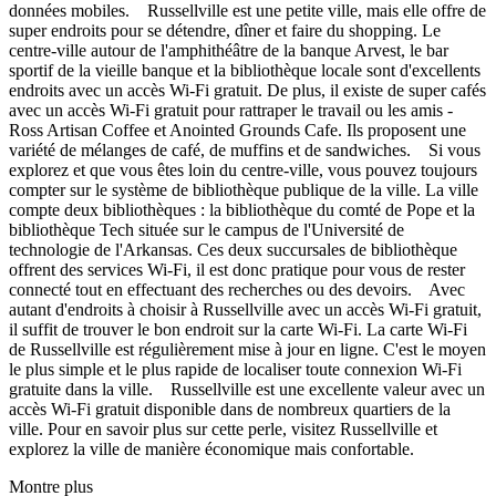
données mobiles. Russellville est une petite ville, mais elle offre de
super endroits pour se détendre, dîner et faire du shopping. Le
centre-ville autour de l'amphithéâtre de la banque Arvest, le bar
sportif de la vieille banque et la bibliothèque locale sont d'excellents
endroits avec un accès Wi-Fi gratuit. De plus, il existe de super cafés
avec un accès Wi-Fi gratuit pour rattraper le travail ou les amis -
Ross Artisan Coffee et Anointed Grounds Cafe. Ils proposent une
variété de mélanges de café, de muffins et de sandwiches. Si vous
explorez et que vous êtes loin du centre-ville, vous pouvez toujours
compter sur le système de bibliothèque publique de la ville. La ville
compte deux bibliothèques : la bibliothèque du comté de Pope et la
bibliothèque Tech située sur le campus de l'Université de
technologie de l'Arkansas. Ces deux succursales de bibliothèque
offrent des services Wi-Fi, il est donc pratique pour vous de rester
connecté tout en effectuant des recherches ou des devoirs. Avec
autant d'endroits à choisir à Russellville avec un accès Wi-Fi gratuit,
il suffit de trouver le bon endroit sur la carte Wi-Fi. La carte Wi-Fi
de Russellville est régulièrement mise à jour en ligne. C'est le moyen
le plus simple et le plus rapide de localiser toute connexion Wi-Fi
gratuite dans la ville. Russellville est une excellente valeur avec un
accès Wi-Fi gratuit disponible dans de nombreux quartiers de la
ville. Pour en savoir plus sur cette perle, visitez Russellville et
explorez la ville de manière économique mais confortable.
Montre plus