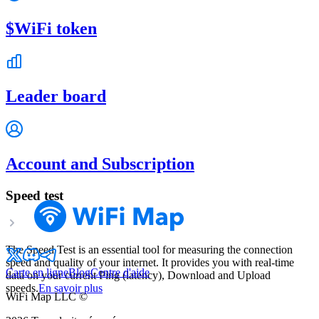
$WiFi token
Leader board
Account and Subscription
Speed test
The Speed Test is an essential tool for measuring the connection
speed and quality of your internet. It provides you with real-time
Carte en ligne
Blog
Centre d'aide
data on your current Ping (latency), Download and Upload
speeds.
En savoir plus
WiFi Map LLC ©