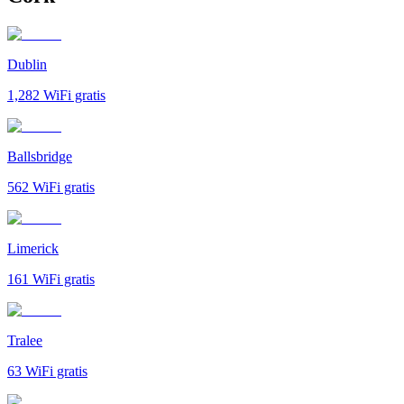
Dublin
1,282
WiFi gratis
Ballsbridge
562
WiFi gratis
Limerick
161
WiFi gratis
Tralee
63
WiFi gratis