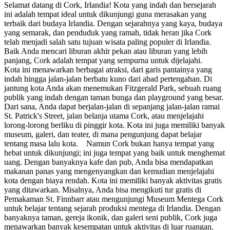
Selamat datang di Cork, Irlandia! Kota yang indah dan bersejarah
ini adalah tempat ideal untuk dikunjungi guna merasakan yang
terbaik dari budaya Irlandia. Dengan sejarahnya yang kaya, budaya
yang semarak, dan penduduk yang ramah, tidak heran jika Cork
telah menjadi salah satu tujuan wisata paling populer di Irlandia.
Baik Anda mencari liburan akhir pekan atau liburan yang lebih
panjang, Cork adalah tempat yang sempurna untuk dijelajahi.
Kota ini menawarkan berbagai atraksi, dari garis pantainya yang
indah hingga jalan-jalan berbatu kuno dari abad pertengahan. Di
jantung kota Anda akan menemukan Fitzgerald Park, sebuah ruang
publik yang indah dengan taman bunga dan playground yang besar.
Dari sana, Anda dapat berjalan-jalan di sepanjang jalan-jalan ramai
St. Patrick's Street, jalan belanja utama Cork, atau menjelajahi
lorong-lorong berliku di pinggir kota. Kota ini juga memiliki banyak
museum, galeri, dan teater, di mana pengunjung dapat belajar
tentang masa lalu kota. Namun Cork bukan hanya tempat yang
hebat untuk dikunjungi; ini juga tempat yang baik untuk menghemat
uang. Dengan banyaknya kafe dan pub, Anda bisa mendapatkan
makanan panas yang mengenyangkan dan kemudian menjelajahi
kota dengan biaya rendah. Kota ini memiliki banyak aktivitas gratis
yang ditawarkan. Misalnya, Anda bisa mengikuti tur gratis di
Pemakaman St. Finnbarr atau mengunjungi Museum Mentega Cork
untuk belajar tentang sejarah produksi mentega di Irlandia. Dengan
banyaknya taman, gereja ikonik, dan galeri seni publik, Cork juga
menawarkan banyak kesempatan untuk aktivitas di luar ruangan.