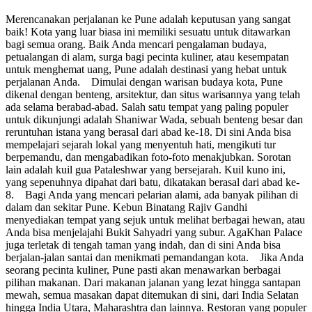
Merencanakan perjalanan ke Pune adalah keputusan yang sangat
baik! Kota yang luar biasa ini memiliki sesuatu untuk ditawarkan
bagi semua orang. Baik Anda mencari pengalaman budaya,
petualangan di alam, surga bagi pecinta kuliner, atau kesempatan
untuk menghemat uang, Pune adalah destinasi yang hebat untuk
perjalanan Anda. Dimulai dengan warisan budaya kota, Pune
dikenal dengan benteng, arsitektur, dan situs warisannya yang telah
ada selama berabad-abad. Salah satu tempat yang paling populer
untuk dikunjungi adalah Shaniwar Wada, sebuah benteng besar dan
reruntuhan istana yang berasal dari abad ke-18. Di sini Anda bisa
mempelajari sejarah lokal yang menyentuh hati, mengikuti tur
berpemandu, dan mengabadikan foto-foto menakjubkan. Sorotan
lain adalah kuil gua Pataleshwar yang bersejarah. Kuil kuno ini,
yang sepenuhnya dipahat dari batu, dikatakan berasal dari abad ke-
8. Bagi Anda yang mencari pelarian alami, ada banyak pilihan di
dalam dan sekitar Pune. Kebun Binatang Rajiv Gandhi
menyediakan tempat yang sejuk untuk melihat berbagai hewan, atau
Anda bisa menjelajahi Bukit Sahyadri yang subur. AgaKhan Palace
juga terletak di tengah taman yang indah, dan di sini Anda bisa
berjalan-jalan santai dan menikmati pemandangan kota. Jika Anda
seorang pecinta kuliner, Pune pasti akan menawarkan berbagai
pilihan makanan. Dari makanan jalanan yang lezat hingga santapan
mewah, semua masakan dapat ditemukan di sini, dari India Selatan
hingga India Utara, Maharashtra dan lainnya. Restoran yang populer