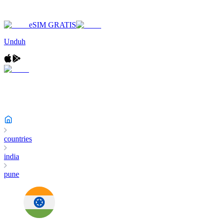
eSIM GRATIS
Unduh
countries
india
pune