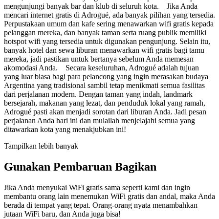
mengunjungi banyak bar dan klub di seluruh kota. Jika Anda
mencari internet gratis di Adrogué, ada banyak pilihan yang tersedia.
Perpustakaan umum dan kafe sering menawarkan wifi gratis kepada
pelanggan mereka, dan banyak taman serta ruang publik memiliki
hotspot wifi yang tersedia untuk digunakan pengunjung. Selain itu,
banyak hotel dan sewa liburan menawarkan wifi gratis bagi tamu
mereka, jadi pastikan untuk bertanya sebelum Anda memesan
akomodasi Anda. Secara keseluruhan, Adrogué adalah tujuan
yang luar biasa bagi para pelancong yang ingin merasakan budaya
Argentina yang tradisional sambil tetap menikmati semua fasilitas
dari perjalanan modern. Dengan taman yang indah, landmark
bersejarah, makanan yang lezat, dan penduduk lokal yang ramah,
Adrogué pasti akan menjadi sorotan dari liburan Anda. Jadi pesan
perjalanan Anda hari ini dan mulailah menjelajahi semua yang
ditawarkan kota yang menakjubkan ini!
Tampilkan lebih banyak
Gunakan Pembaruan Bagikan
Jika Anda menyukai WiFi gratis sama seperti kami dan ingin
membantu orang lain menemukan WiFi gratis dan andal, maka Anda
berada di tempat yang tepat. Orang-orang nyata menambahkan
jutaan WiFi baru, dan Anda juga bisa!