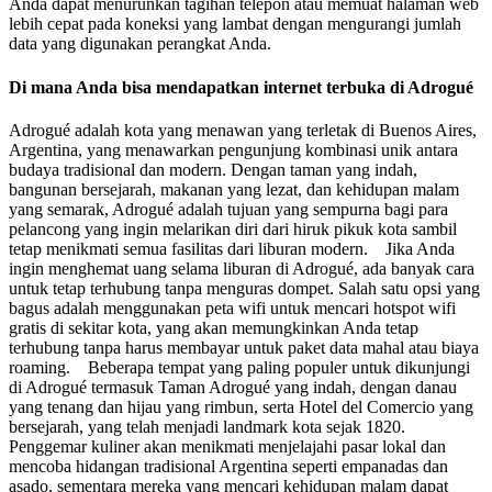
Anda dapat menurunkan tagihan telepon atau memuat halaman web
lebih cepat pada koneksi yang lambat dengan mengurangi jumlah
data yang digunakan perangkat Anda.
Di mana Anda bisa mendapatkan internet terbuka di Adrogué
Adrogué adalah kota yang menawan yang terletak di Buenos Aires,
Argentina, yang menawarkan pengunjung kombinasi unik antara
budaya tradisional dan modern. Dengan taman yang indah,
bangunan bersejarah, makanan yang lezat, dan kehidupan malam
yang semarak, Adrogué adalah tujuan yang sempurna bagi para
pelancong yang ingin melarikan diri dari hiruk pikuk kota sambil
tetap menikmati semua fasilitas dari liburan modern. Jika Anda
ingin menghemat uang selama liburan di Adrogué, ada banyak cara
untuk tetap terhubung tanpa menguras dompet. Salah satu opsi yang
bagus adalah menggunakan peta wifi untuk mencari hotspot wifi
gratis di sekitar kota, yang akan memungkinkan Anda tetap
terhubung tanpa harus membayar untuk paket data mahal atau biaya
roaming. Beberapa tempat yang paling populer untuk dikunjungi
di Adrogué termasuk Taman Adrogué yang indah, dengan danau
yang tenang dan hijau yang rimbun, serta Hotel del Comercio yang
bersejarah, yang telah menjadi landmark kota sejak 1820.
Penggemar kuliner akan menikmati menjelajahi pasar lokal dan
mencoba hidangan tradisional Argentina seperti empanadas dan
asado, sementara mereka yang mencari kehidupan malam dapat