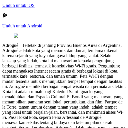
Unduh untuk iOS
Unduh untuk Android
Adrogué
-
Terletak di jantung Provinsi Buenos Aires di Argentina,
Adrogué adalah kota yang menarik dan damai, terutama dikenal
karena sejarah yang kaya dan gaya hidup yang santai. Selain
lanskap yang indah, kota ini menawarkan kepada pengunjung
berbagai fasilitas, termasuk konektivitas Wi-Fi gratis. Pengunjung
dapat mengakses Internet secara gratis di berbagai lokasi di kota,
termasuk kafe, restoran, dan taman umum. Peta Wi-Fi dengan
mudah tersedia untuk menunjukkan tempat-tempat dengan fasilitas
ini. Adrogué memiliki berbagai tempat wisata dan permata arsitektur.
Kota ini adalah rumah bagi Katedral Saint Ignacio yang
menakjubkan dan Espacio Cultural El Bondi yang menawan, yang
menampilkan pameran seni lokal, pertunjukan, dan film. Parque de
la Torre, taman umum dengan taman yang indah, adalah tempat
yang ideal untuk berjalan-jalan, bersantai, dan menikmati akses Wi-
Fi. Pasar lokal kota, seperti Feria Artesanal de Adrogué,
menawarkan sekilas tentang budaya dan keterampilan daerah
tersebut. Secara keseluruhan, Adrogué adalah tujuan yang sempurna