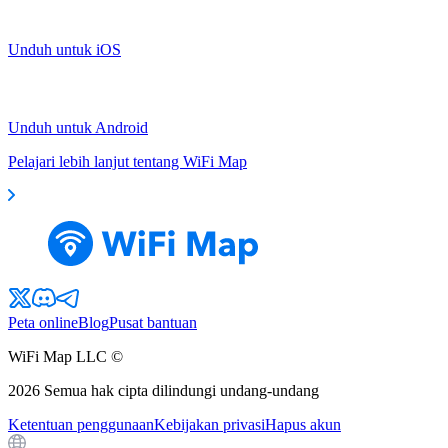
Unduh untuk iOS
Unduh untuk Android
Pelajari lebih lanjut tentang WiFi Map
Peta online
Blog
Pusat bantuan
WiFi Map LLC ©
2026
Semua hak cipta dilindungi undang-undang
Ketentuan penggunaan
Kebijakan privasi
Hapus akun