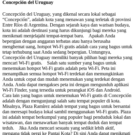
Concepción del Uruguay
Concepción del Uruguay, yang dikenal secara lokal sebagai
“Concepción”, adalah kota yang menawan yang terletak di provinsi
Entre Ríos di Argentina. Dengan sejarah kaya dan warisan budaya,
kota ini adalah destinasi yang harus dikunjungi bagi mereka yang
menikmati menjelajahi tempat-tempat baru. Apakah Anda
bepergian dengan anggaran terbatas atau hanya berusaha
menghemat uang, hotspot Wi-Fi gratis adalah cara yang bagus untuk
tetap terhubung saat Anda sedang bepergian. Untungnya,
Concepción del Uruguay memiliki banyak pilihan bagi mereka yang
mencari Wi-Fi gratis. Salah satu sumber yang bagus untuk
menemukan hotspot Wi-Fi gratis adalah peta Wi-Fi. Peta ini
menampilkan semua hotspot Wi-Fi terdekat dan memungkinkan
Anda untuk cepat dan mudah menemukan yang terdekat dengan
Anda. Anda dapat mengakses peta ini dengan mengunduh aplikasi
Wi-Fi Finder, yang tersedia untuk perangkat iOS dan Android.
Cara lain yang bagus untuk menemukan Wi-Fi gratis di Concepción
adalah dengan mengunjungi salah satu tempat populer di kota.
Misalnya, Plaza Ramírez adalah tempat yang bagus untuk bersantai
dan meresapi budaya lokal sambil menggunakan Wi-Fi gratis. Plaza
ini adalah tempat berkumpul yang populer bagi penduduk lokal dan
wisatawan, dan menawarkan banyak tempat duduk dan tempat
teduh. Jika Anda mencari sesuatu yang sedikit lebih aktif,
mengapa tidak pergi ke Pantai Kota? Di sini Anda dapat menikmati