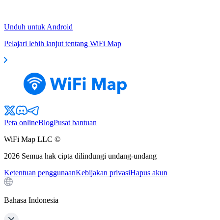
Unduh untuk Android
Pelajari lebih lanjut tentang WiFi Map
Peta online
Blog
Pusat bantuan
WiFi Map LLC ©
2026
Semua hak cipta dilindungi undang-undang
Ketentuan penggunaan
Kebijakan privasi
Hapus akun
Bahasa Indonesia