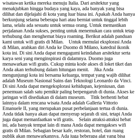
wisatawan ketika mereka menuju Italia. Dari arsitektur yang
menakjubkan hingga budaya yang kaya, ada banyak yang bisa
dilihat dan dijelajahi di kota yang luar biasa ini. Apakah Anda hanya
berkunjung selama beberapa hari atau berniat untuk tinggal lebih
lama, selalu ada sesuatu untuk semua orang. Untuk memastikan
perjalanan Anda sukses, penting untuk menemukan cara untuk tetap
terhubung dan menghemat biaya roaming. Berikut adalah panduan
kami untuk wifi gratis di Milan. Untuk memulai eksplorasi Anda
di Milan, arahkan diri Anda ke Duomo di Milano, katedral ikonik
kota ini. Di sini Anda dapat mengagumi keindahan arsitektur serta
karya seni yang menginspirasi di dalamnya. Duomo juga
menawarkan wifi gratis. Cukup minta kode akses di loket tiket dan
Anda akan terhubung dalam hitungan menit. Jika Anda
mengunjungi kota ini bersama keluarga, tempat yang wajib dilihat
adalah Museum Nasional Sains dan Teknologi Leonardo da Vinci.
Di sini Anda dapat mengeksplorasi kehidupan, kejeniusan, dan
penemuan salah satu pemikir paling berpengaruh di dunia. Akses ke
jaringan wifi disediakan di dalam museum. Titik berhenti hebat
lainnya dalam rencana wisata Anda adalah Galleria Vittorio
Emanuele II, yang merupakan pusat perbelanjaan tertua di dunia.
Anda tidak hanya akan dapat menyerap sejarah di sini, tetapi Anda
juga dapat memanfaatkan wifi gratis. Selain atraksi-atraksi hebat
ini, ada banyak tempat lain di mana Anda dapat mengakses wifi
gratis di Milan. Sebagian besar kafe, restoran, hotel, dan ruang
publik akan menawarkannya. Ada juga beberapa alat yang bisa