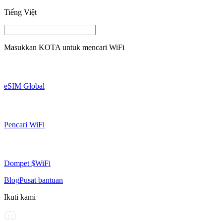
Tiếng Việt
Masukkan
KOTA
untuk mencari WiFi
eSIM Global
Pencari WiFi
Dompet $WiFi
Blog
Pusat bantuan
Ikuti kami