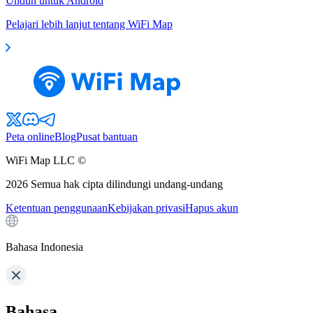
Unduh untuk Android
Pelajari lebih lanjut tentang WiFi Map
Peta online
Blog
Pusat bantuan
WiFi Map LLC ©
2026
Semua hak cipta dilindungi undang-undang
Ketentuan penggunaan
Kebijakan privasi
Hapus akun
Bahasa Indonesia
Bahasa