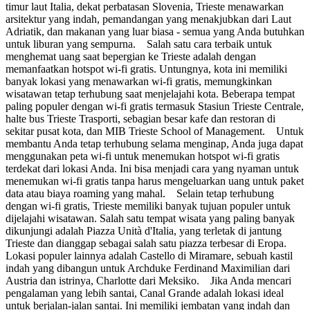
timur laut Italia, dekat perbatasan Slovenia, Trieste menawarkan
arsitektur yang indah, pemandangan yang menakjubkan dari Laut
Adriatik, dan makanan yang luar biasa - semua yang Anda butuhkan
untuk liburan yang sempurna. Salah satu cara terbaik untuk
menghemat uang saat bepergian ke Trieste adalah dengan
memanfaatkan hotspot wi-fi gratis. Untungnya, kota ini memiliki
banyak lokasi yang menawarkan wi-fi gratis, memungkinkan
wisatawan tetap terhubung saat menjelajahi kota. Beberapa tempat
paling populer dengan wi-fi gratis termasuk Stasiun Trieste Centrale,
halte bus Trieste Trasporti, sebagian besar kafe dan restoran di
sekitar pusat kota, dan MIB Trieste School of Management. Untuk
membantu Anda tetap terhubung selama menginap, Anda juga dapat
menggunakan peta wi-fi untuk menemukan hotspot wi-fi gratis
terdekat dari lokasi Anda. Ini bisa menjadi cara yang nyaman untuk
menemukan wi-fi gratis tanpa harus mengeluarkan uang untuk paket
data atau biaya roaming yang mahal. Selain tetap terhubung
dengan wi-fi gratis, Trieste memiliki banyak tujuan populer untuk
dijelajahi wisatawan. Salah satu tempat wisata yang paling banyak
dikunjungi adalah Piazza Unità d'Italia, yang terletak di jantung
Trieste dan dianggap sebagai salah satu piazza terbesar di Eropa.
Lokasi populer lainnya adalah Castello di Miramare, sebuah kastil
indah yang dibangun untuk Archduke Ferdinand Maximilian dari
Austria dan istrinya, Charlotte dari Meksiko. Jika Anda mencari
pengalaman yang lebih santai, Canal Grande adalah lokasi ideal
untuk berjalan-jalan santai. Ini memiliki jembatan yang indah dan