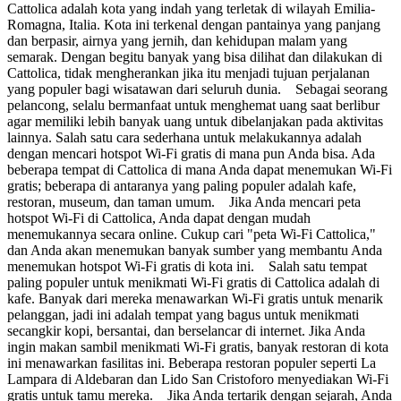
Cattolica adalah kota yang indah yang terletak di wilayah Emilia-
Romagna, Italia. Kota ini terkenal dengan pantainya yang panjang
dan berpasir, airnya yang jernih, dan kehidupan malam yang
semarak. Dengan begitu banyak yang bisa dilihat dan dilakukan di
Cattolica, tidak mengherankan jika itu menjadi tujuan perjalanan
yang populer bagi wisatawan dari seluruh dunia. Sebagai seorang
pelancong, selalu bermanfaat untuk menghemat uang saat berlibur
agar memiliki lebih banyak uang untuk dibelanjakan pada aktivitas
lainnya. Salah satu cara sederhana untuk melakukannya adalah
dengan mencari hotspot Wi-Fi gratis di mana pun Anda bisa. Ada
beberapa tempat di Cattolica di mana Anda dapat menemukan Wi-Fi
gratis; beberapa di antaranya yang paling populer adalah kafe,
restoran, museum, dan taman umum. Jika Anda mencari peta
hotspot Wi-Fi di Cattolica, Anda dapat dengan mudah
menemukannya secara online. Cukup cari "peta Wi-Fi Cattolica,"
dan Anda akan menemukan banyak sumber yang membantu Anda
menemukan hotspot Wi-Fi gratis di kota ini. Salah satu tempat
paling populer untuk menikmati Wi-Fi gratis di Cattolica adalah di
kafe. Banyak dari mereka menawarkan Wi-Fi gratis untuk menarik
pelanggan, jadi ini adalah tempat yang bagus untuk menikmati
secangkir kopi, bersantai, dan berselancar di internet. Jika Anda
ingin makan sambil menikmati Wi-Fi gratis, banyak restoran di kota
ini menawarkan fasilitas ini. Beberapa restoran populer seperti La
Lampara di Aldebaran dan Lido San Cristoforo menyediakan Wi-Fi
gratis untuk tamu mereka. Jika Anda tertarik dengan sejarah, Anda