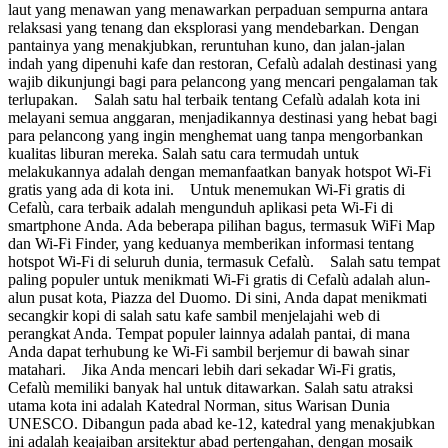
laut yang menawan yang menawarkan perpaduan sempurna antara
relaksasi yang tenang dan eksplorasi yang mendebarkan. Dengan
pantainya yang menakjubkan, reruntuhan kuno, dan jalan-jalan
indah yang dipenuhi kafe dan restoran, Cefalù adalah destinasi yang
wajib dikunjungi bagi para pelancong yang mencari pengalaman tak
terlupakan. Salah satu hal terbaik tentang Cefalù adalah kota ini
melayani semua anggaran, menjadikannya destinasi yang hebat bagi
para pelancong yang ingin menghemat uang tanpa mengorbankan
kualitas liburan mereka. Salah satu cara termudah untuk
melakukannya adalah dengan memanfaatkan banyak hotspot Wi-Fi
gratis yang ada di kota ini. Untuk menemukan Wi-Fi gratis di
Cefalù, cara terbaik adalah mengunduh aplikasi peta Wi-Fi di
smartphone Anda. Ada beberapa pilihan bagus, termasuk WiFi Map
dan Wi-Fi Finder, yang keduanya memberikan informasi tentang
hotspot Wi-Fi di seluruh dunia, termasuk Cefalù. Salah satu tempat
paling populer untuk menikmati Wi-Fi gratis di Cefalù adalah alun-
alun pusat kota, Piazza del Duomo. Di sini, Anda dapat menikmati
secangkir kopi di salah satu kafe sambil menjelajahi web di
perangkat Anda. Tempat populer lainnya adalah pantai, di mana
Anda dapat terhubung ke Wi-Fi sambil berjemur di bawah sinar
matahari. Jika Anda mencari lebih dari sekadar Wi-Fi gratis,
Cefalù memiliki banyak hal untuk ditawarkan. Salah satu atraksi
utama kota ini adalah Katedral Norman, situs Warisan Dunia
UNESCO. Dibangun pada abad ke-12, katedral yang menakjubkan
ini adalah keajaiban arsitektur abad pertengahan, dengan mosaik