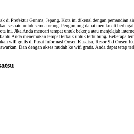
etak di Prefektur Gunma, Jepang. Kota ini dikenal dengan pemandian a
n sesuatu untuk semua orang. Pengunjung dapat menikmati berbagai keg
kota ini. Jika Anda mencari tempat untuk bekerja atau menjelajah inter
bantu Anda menemukan tempat terbaik untuk terhubung. Beberapa tempa
kan wifi gratis di Pusat Informasi Onsen Kusatsu, Resor Ski Onsen K
itawarkan. Dan dengan akses mudah ke wifi gratis, Anda dapat tetap te
satsu