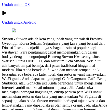
Unduh untuk iOS
Unduh untuk Android
Suwon
-
Suwon adalah kota yang indah yang terletak di Provinsi
Gyeonggi, Korea Selatan. Sejarahnya yang kaya yang berasal dari
Dinasti Joseon menjadikannya sebagai destinasi populer bagi
wisatawan. Para pengunjung dapat membenamkan diri dalam
budaya dengan mengunjungi Benteng Suwon Hwaseong, situs
Warisan Dunia UNESCO, dan Museum Kota Suwon. Selain itu,
ada banyak tempat belanja, dari pasar tradisional hingga mal
modern. Jika Anda berada di Suwon dan mencari tempat untuk
bersantai, ada beberapa kafe, hotel, dan restoran yang menawarkan
Wi-Fi gratis. Anda dapat mengunjungi Cafe Gangnam, Caffe Bene,
Starbucks, atau Gongcha jika Anda berencana untuk menjelajahi
Internet sambil menikmati minuman panas. Jika Anda suka
menjelajahi berbagai lingkungan, cukup periksa peta WiFi untuk
menemukan restoran dan kafe yang menawarkan Wi-Fi gratis di
sepanjang jalan Anda. Suwon memiliki berbagai tujuan wisata dan
tempat makan yang dapat diakses oleh semua orang. Jadi, jika Anda
mencari tempat untuk bersantai dengan kenyamanan Internet,