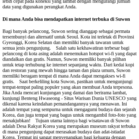
lebih cepat pada koneksi yang lambat dengan mengurangi jumlah
data yang digunakan perangkat Anda.
Di mana Anda bisa mendapatkan internet terbuka di Suwon
Bagi banyak pelancong, Suwon sering dianggap sebagai permata
tersembunyi dan alternatif untuk Seoul. Kota ini terletak di Provinsi
Gyeonggi, Korea Selatan dan memiliki banyak tawaran untuk
semua jenis pengunjung. Salah satu kekhawatiran terbesar bagi
pelancong di kota asing adalah menemukan hotspot wi-fi yang dapat
diandalkan dan gratis. Namun, Suwon memiliki banyak pilihan
untuk tetap terhubung ke internet sepanjang waktu. Dari kedai kopi
dan restoran yang mewah hingga taman dan plaza umum, Suwon
memiliki beragam tempat di mana Anda dapat mengakses wi-fi
gratis. Saat berkeliling kota Suwon, pastikan untuk mengunjungi
tempat-tempat paling populer yang akan membuat Anda terpesona.
Jika Anda mencari kunjungan yang damai dan berirama lambat,
kunjungi Benteng Hwaseong - Situs Warisan Dunia UNESCO yang
dikenal karena keindahan pemandangannya yang menawan. Ini
adalah tempat yang sempurna untuk mengagumi budaya dan sejarah
Korea, dan juga tempat yang bagus untuk mengambil foto-foto yang
menakjubkan! Tujuan utama lainnya bagi wisatawan di Suwon
adalah Desa Rakyat Korea yang merupakan museum rakyat terbuka
di mana pengunjung dapat merasakan budaya dan adat-istiadat
Korea. Tempat ini sangat menyenangkan bagi keluarga dengan