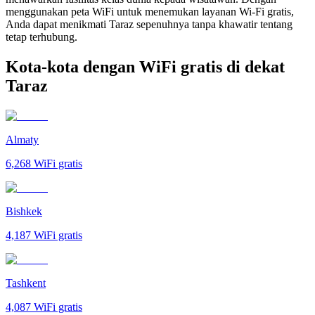
menggunakan peta WiFi untuk menemukan layanan Wi-Fi gratis,
Anda dapat menikmati Taraz sepenuhnya tanpa khawatir tentang
tetap terhubung.
Kota-kota dengan WiFi gratis di dekat
Taraz
Almaty
6,268
WiFi gratis
Bishkek
4,187
WiFi gratis
Tashkent
4,087
WiFi gratis