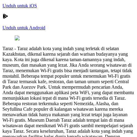
Unduh untuk iOS
Unduh untuk Android
Taraz
-
Taraz adalah kota yang indah yang terletak di selatan
Kazakhstan, dikenal karena sejarah dan warisan budayanya yang
kaya. Kota ini juga dikenal karena taman-tamannya yang indah,
museum, dan masakan yang lezat. Jika Anda seorang wisatawan di
Taraz, menemukan Wi-Fi gratis bisa menjadi tantangan, tetapi tidak
mustahil. Beberapa tempat populer untuk menemukan Wi-Fi gratis
di Taraz termasuk kafe, restoran, dan taman umum seperti Central
Park dan Auezov Park. Untuk mempermudah pencarian Anda,
Anda dapat menggunakan aplikasi peta WiFi, yang dapat membantu
menunjukkan lokasi tepat di mana Wi-Fi gratis tersedia di Taraz.
Beberapa restoran terkemuka seperti Nemezida, Alasha, dan
Seyfullina Cafe populer di kalangan wisatawan karena mereka
menawarkan tidak hanya makanan yang lezat tetapi juga layanan
Wi-Fi gratis. Museum Daerah Taraz adalah tempat lain di mana
wisatawan dapat menikmati Wi-Fi gratis sambil mempelajari sejarah
kaya Taraz. Secara keseluruhan, Taraz adalah kota yang indah yang
menawarkan fasilitas kelas dunia kepada wisatawan. Dengan