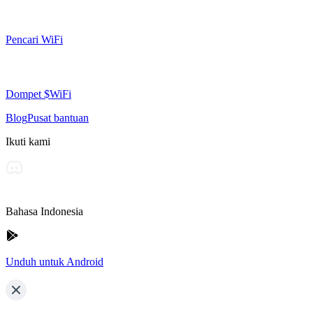
Pencari WiFi
Dompet $WiFi
Blog
Pusat bantuan
Ikuti kami
Bahasa Indonesia
Unduh untuk Android