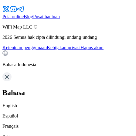
Peta online
Blog
Pusat bantuan
WiFi Map LLC ©
2026
Semua hak cipta dilindungi undang-undang
Ketentuan penggunaan
Kebijakan privasi
Hapus akun
Bahasa Indonesia
Bahasa
English
Español
Français