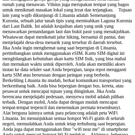
rumah yang menawan. Vilnius juga merupakan tempat yang bagus
untuk menikmati masakan lokal yang lezat dan terjangkau. Tujuan
lain yang wajib dikunjungi di Lituania adalah Semenanjung
Kuronia, sebuah jalur tanah tipis yang memisahkan Laguna Kuronia
dari Laut Baltik. Ini adalah keajaiban alam yang unik yang
menawarkan pemandangan laut dan bukit pasir yang menakjubkan.
Wisatawan dapat menikmati jalur hiking, bersantai di pantai, dan
menjelajahi desa-desa menarik yang tersebar di daerah tersebut.
Jika Anda ingin menghemat uang saat bepergian di Lituania,
pertimbangkan untuk menggunakan eSIM. Kartu SIM digital ini
menghilangkan kebutuhan akan kartu SIM fisik, yang bisa mahal
dan memakan waktu untuk diperoleh. Anda akan memiliki akses
instan ke data seluler saat Anda bepergian, tanpa repot mengganti
kartu SIM atau berurusan dengan jaringan yang berbeda.
Berkeliling Lituania itu mudah, berkat komunikasi transportasi yang
berkembang baik. Anda bisa bepergian dengan bus, kereta, atau
pesawat untuk mencapai tujuan yang diinginkan. Jika Anda
berencana menjelajahi pedesaan, menyewa mobil adalah pilihan
terbaik. Dengan mobil, Anda dapat dengan mudah mencapai
tempat-tempat terpencil dan menemukan permata tersembunyi.
Alat berguna lainnya untuk para pelancong adalah peta WiFi
Lituania. Ini menunjukkan semua hotspot Wi-Fi gratis di seluruh
negeri, memudahkan Anda untuk tetap terhubung saat bepergian.
Anda juga dapat menggunakan fitur "wifi near me" di smartphone
Anda untuk mencari hotspot Wi-Fi terdekat. Akhirnya, beberapa