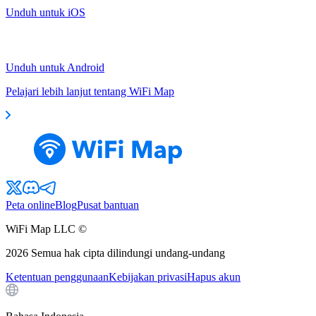
Unduh untuk iOS
Unduh untuk Android
Pelajari lebih lanjut tentang WiFi Map
Peta online
Blog
Pusat bantuan
WiFi Map LLC ©
2026
Semua hak cipta dilindungi undang-undang
Ketentuan penggunaan
Kebijakan privasi
Hapus akun