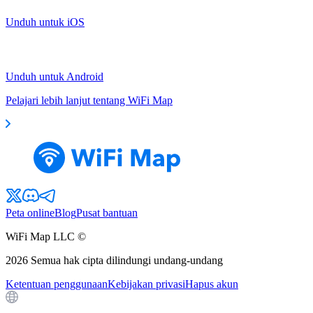
Unduh untuk iOS
Unduh untuk Android
Pelajari lebih lanjut tentang WiFi Map
Peta online
Blog
Pusat bantuan
WiFi Map LLC ©
2026
Semua hak cipta dilindungi undang-undang
Ketentuan penggunaan
Kebijakan privasi
Hapus akun