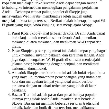
kopi atau menjelajahi toko suvenir, Anda dapat dengan mudah
terhubung ke internet dan membagikan pengalaman perjalanan
Anda. Beberapa tempat paling populer di Skopje juga
menawarkan Wi-Fi gratis, membuatnya lebih mudah untuk
menjelajahi kota tanpa tersesat. Berikut adalah beberapa hotspot Wi-
Fi gratis yang ingin Anda kunjungi saat menjelajahi Skopje:
Pusat Kota Skopje - mal terbesar di kota. Di sini, Anda dapat
berbelanja untuk merek desainer favorit Anda, menikmati
makanan di area makanan, dan menikmati Wi-Fi cepat dan
gratis.
Pasar Skopje - pasar yang ramai ini adalah tempat yang bagus
untuk membeli suvenir, pakaian, dan kerajinan tangan. Anda
juga dapat mengakses Wi-Fi gratis di sini saat menjelajahi
jalanan pasar, berbincang dengan penjual, dan menikmati
makanan jalanan lokal.
Akuaduk Skopje - struktur kuno ini adalah bukti sejarah kota
yang kaya. Ini menawarkan pemandangan yang indah dari
kota dan merupakan tempat yang ideal untuk berfoto,
terutama dengan matahari terbenam yang indah di latar
belakang.
Bazaar Tua - ini adalah pasar dan pusat budaya populer
lainnya yang tidak boleh Anda lewatkan saat berada di
Skopje. Bazaar ini memiliki beberapa restoran tradisional
terbaik, kafe, dan butik di area tersebut, menjadikannya