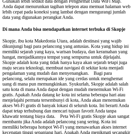
Gunakan lebih sedikit data dengan Penghemat Data WiFi Map.
Anda dapat menurunkan tagihan telepon atau memuat halaman web
lebih cepat pada koneksi yang lambat dengan mengurangi jumlah
data yang digunakan perangkat Anda.
Di mana Anda bisa mendapatkan internet terbuka di Skopje
Skopje, ibu kota Makedonia Utara, adalah destinasi yang wajib
dikunjungi bagi para pelancong yang antusias. Kota yang hidup ini
memiliki sejarah yang kaya, warisan budaya, dan keramahan yang
hangat, menjadikannya tempat yang sempurna untuk dijelajahi.
Skopje adalah kota yang tidak hanya kaya akan sejarah tetapi juga
maju secara teknologi, membuat navigasi di sekitar kota menjadi
pengalaman yang mudah dan menyenangkan. Bagi para
pelancong, selalu merupakan ide yang cerdas untuk menghemat
uang di mana pun memungkinkan. Syukurlah, Skopje adalah salah
satu kota di mana Anda dapat dengan mudah menemukan Wi-Fi
gratis. Apakah Anda datang ke kota ini selama beberapa hari atau
menjelajahi permata tersembunyi di kota, Anda akan menemukan
akses Wi-Fi gratis di banyak lokasi di seluruh kota. Ini berarti Anda
dapat tetap terhubung dan mencari tujuan favorit Anda tanpa
khawatir tentang biaya data. Peta Wi-Fi gratis Skopje akan sangat
membantu jika Anda adalah pelancong yang sering. Kota ini
memiliki beberapa hotspot Wi-Fi yang menawarkan akses internet
kecepatan tinggi sepanjang hari. Apakah Anda menikmati secangkir