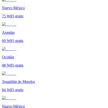
Nuevo México
75
WiFi gratis
Arandas
69
WiFi gratis
Ocotlán
88
WiFi gratis
Tepatitlán de Morelos
84
WiFi gratis
Nuevo México