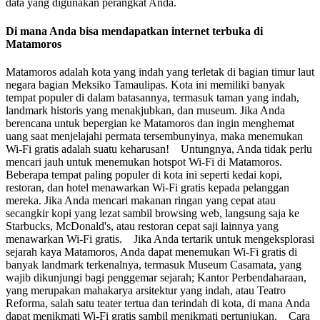
data yang digunakan perangkat Anda.
Di mana Anda bisa mendapatkan internet terbuka di
Matamoros
Matamoros adalah kota yang indah yang terletak di bagian timur laut
negara bagian Meksiko Tamaulipas. Kota ini memiliki banyak
tempat populer di dalam batasannya, termasuk taman yang indah,
landmark historis yang menakjubkan, dan museum. Jika Anda
berencana untuk bepergian ke Matamoros dan ingin menghemat
uang saat menjelajahi permata tersembunyinya, maka menemukan
Wi-Fi gratis adalah suatu keharusan! Untungnya, Anda tidak perlu
mencari jauh untuk menemukan hotspot Wi-Fi di Matamoros.
Beberapa tempat paling populer di kota ini seperti kedai kopi,
restoran, dan hotel menawarkan Wi-Fi gratis kepada pelanggan
mereka. Jika Anda mencari makanan ringan yang cepat atau
secangkir kopi yang lezat sambil browsing web, langsung saja ke
Starbucks, McDonald's, atau restoran cepat saji lainnya yang
menawarkan Wi-Fi gratis. Jika Anda tertarik untuk mengeksplorasi
sejarah kaya Matamoros, Anda dapat menemukan Wi-Fi gratis di
banyak landmark terkenalnya, termasuk Museum Casamata, yang
wajib dikunjungi bagi penggemar sejarah; Kantor Perbendaharaan,
yang merupakan mahakarya arsitektur yang indah, atau Teatro
Reforma, salah satu teater tertua dan terindah di kota, di mana Anda
dapat menikmati Wi-Fi gratis sambil menikmati pertunjukan. Cara