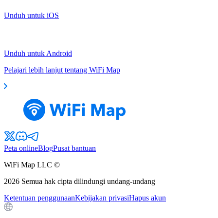
Unduh untuk iOS
Unduh untuk Android
Pelajari lebih lanjut tentang WiFi Map
Peta online
Blog
Pusat bantuan
WiFi Map LLC ©
2026
Semua hak cipta dilindungi undang-undang
Ketentuan penggunaan
Kebijakan privasi
Hapus akun