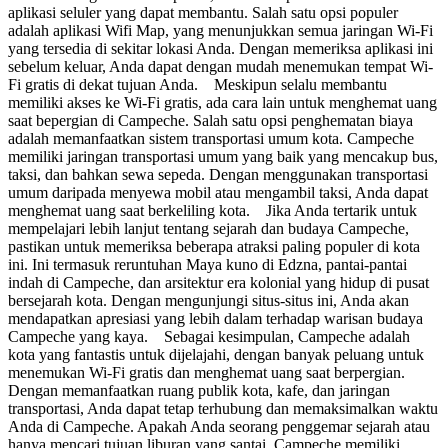
aplikasi seluler yang dapat membantu. Salah satu opsi populer
adalah aplikasi Wifi Map, yang menunjukkan semua jaringan Wi-Fi
yang tersedia di sekitar lokasi Anda. Dengan memeriksa aplikasi ini
sebelum keluar, Anda dapat dengan mudah menemukan tempat Wi-
Fi gratis di dekat tujuan Anda. Meskipun selalu membantu
memiliki akses ke Wi-Fi gratis, ada cara lain untuk menghemat uang
saat bepergian di Campeche. Salah satu opsi penghematan biaya
adalah memanfaatkan sistem transportasi umum kota. Campeche
memiliki jaringan transportasi umum yang baik yang mencakup bus,
taksi, dan bahkan sewa sepeda. Dengan menggunakan transportasi
umum daripada menyewa mobil atau mengambil taksi, Anda dapat
menghemat uang saat berkeliling kota. Jika Anda tertarik untuk
mempelajari lebih lanjut tentang sejarah dan budaya Campeche,
pastikan untuk memeriksa beberapa atraksi paling populer di kota
ini. Ini termasuk reruntuhan Maya kuno di Edzna, pantai-pantai
indah di Campeche, dan arsitektur era kolonial yang hidup di pusat
bersejarah kota. Dengan mengunjungi situs-situs ini, Anda akan
mendapatkan apresiasi yang lebih dalam terhadap warisan budaya
Campeche yang kaya. Sebagai kesimpulan, Campeche adalah
kota yang fantastis untuk dijelajahi, dengan banyak peluang untuk
menemukan Wi-Fi gratis dan menghemat uang saat berpergian.
Dengan memanfaatkan ruang publik kota, kafe, dan jaringan
transportasi, Anda dapat tetap terhubung dan memaksimalkan waktu
Anda di Campeche. Apakah Anda seorang penggemar sejarah atau
hanya mencari tujuan liburan yang santai, Campeche memiliki