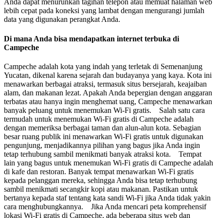
Anda dapat menurunkan tagihan telepon atau memuat halaman web
lebih cepat pada koneksi yang lambat dengan mengurangi jumlah
data yang digunakan perangkat Anda.
Di mana Anda bisa mendapatkan internet terbuka di
Campeche
Campeche adalah kota yang indah yang terletak di Semenanjung
Yucatan, dikenal karena sejarah dan budayanya yang kaya. Kota ini
menawarkan berbagai atraksi, termasuk situs bersejarah, keajaiban
alam, dan makanan lezat. Apakah Anda bepergian dengan anggaran
terbatas atau hanya ingin menghemat uang, Campeche menawarkan
banyak peluang untuk menemukan Wi-Fi gratis. Salah satu cara
termudah untuk menemukan Wi-Fi gratis di Campeche adalah
dengan memeriksa berbagai taman dan alun-alun kota. Sebagian
besar ruang publik ini menawarkan Wi-Fi gratis untuk digunakan
pengunjung, menjadikannya pilihan yang bagus jika Anda ingin
tetap terhubung sambil menikmati banyak atraksi kota. Tempat
lain yang bagus untuk menemukan Wi-Fi gratis di Campeche adalah
di kafe dan restoran. Banyak tempat menawarkan Wi-Fi gratis
kepada pelanggan mereka, sehingga Anda bisa tetap terhubung
sambil menikmati secangkir kopi atau makanan. Pastikan untuk
bertanya kepada staf tentang kata sandi Wi-Fi jika Anda tidak yakin
cara menghubungkannya. Jika Anda mencari peta komprehensif
lokasi Wi-Fi gratis di Campeche, ada beberapa situs web dan