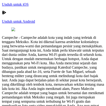
Unduh untuk iOS
Unduh untuk Android
Campeche
-
Campeche adalah kota yang indah yang terletak di
tenggara Meksiko. Kota ini dikenal karena arsitektur kolonialnya
yang berwarna-warni dan pemandangan pesisir yang menakjubkan.
Saat mengunjungi kota ini, Anda tidak perlu khawatir untuk terputus
dari dunia online Anda, karena Wi-Fi gratis tersedia di seluruh kota.
Untuk dengan mudah menemukan berbagai hotspot, Anda dapat
menggunakan peta Wi-Fi kota. Jika Anda mencintai sejarah dan
budaya, pastikan untuk mengunjungi Katedral Campeche, yang
dibangun pada abad ke-16, serta Fuerte de San Miguel, sebuah
benteng militer yang dirancang untuk melindungi kota dari bajak
laut. Anda juga dapat berjalan-jalan di sekitar pusat kota bersejarah,
yang dikelilingi oleh tembok kota, menawarkan sekilas tentang masa
lalu kota ini. Jika Anda ingin menikmati alam, Paseo Malecón
Campeche adalah tempat yang bagus untuk bersantai dan menikmati
pemandangan teluk Meksiko yang megah. Ini juga merupakan
tempat yang sempurna untuk terhubung ke Wi-Fi gratis dan
membagikan foto serta video menakjubkan Anda. Apa pun minat