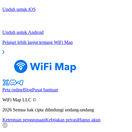
Unduh untuk iOS
Unduh untuk Android
Pelajari lebih lanjut tentang WiFi Map
Peta online
Blog
Pusat bantuan
WiFi Map LLC ©
2026
Semua hak cipta dilindungi undang-undang
Ketentuan penggunaan
Kebijakan privasi
Hapus akun