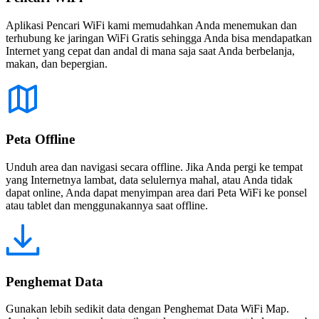
Aplikasi Pencari WiFi kami memudahkan Anda menemukan dan
terhubung ke jaringan WiFi Gratis sehingga Anda bisa mendapatkan
Internet yang cepat dan andal di mana saja saat Anda berbelanja,
makan, dan bepergian.
Peta Offline
Unduh area dan navigasi secara offline. Jika Anda pergi ke tempat
yang Internetnya lambat, data selulernya mahal, atau Anda tidak
dapat online, Anda dapat menyimpan area dari Peta WiFi ke ponsel
atau tablet dan menggunakannya saat offline.
Penghemat Data
Gunakan lebih sedikit data dengan Penghemat Data WiFi Map.