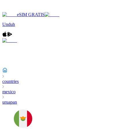
eSIM GRATIS
Unduh
countries
mexico
uruapan