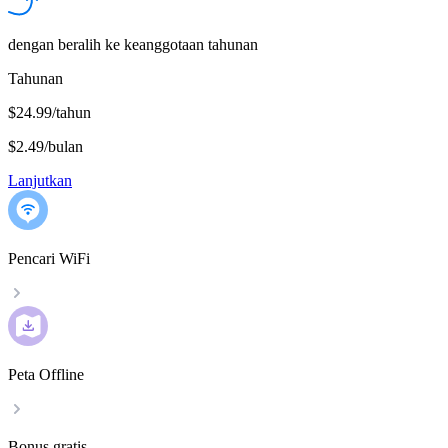
dengan beralih ke keanggotaan tahunan
Tahunan
$24.99/tahun
$2.49
/
bulan
Lanjutkan
Pencari WiFi
Peta Offline
Bonus gratis