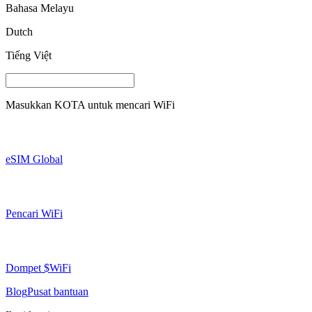
Bahasa Melayu
Dutch
Tiếng Việt
Masukkan
KOTA
untuk mencari WiFi
eSIM Global
Pencari WiFi
Dompet $WiFi
Blog
Pusat bantuan