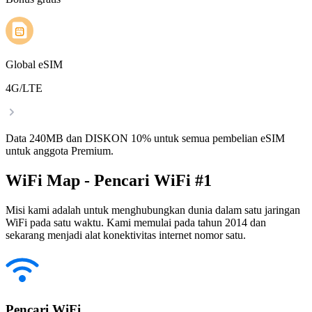
Global eSIM
4G/LTE
Data 240MB dan DISKON 10% untuk semua pembelian eSIM
untuk anggota Premium.
WiFi Map - Pencari WiFi #1
Misi kami adalah untuk menghubungkan dunia dalam satu jaringan
WiFi pada satu waktu. Kami memulai pada tahun 2014 dan
sekarang menjadi alat konektivitas internet nomor satu.
Pencari WiFi