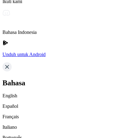
Ikuti kami
Bahasa Indonesia
Unduh untuk Android
Bahasa
English
Español
Français
Italiano
Português