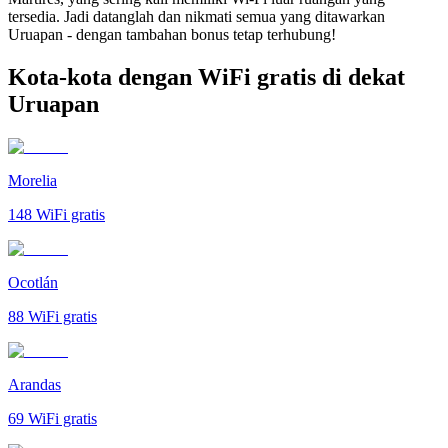
tersedia. Jadi datanglah dan nikmati semua yang ditawarkan
Uruapan - dengan tambahan bonus tetap terhubung!
Kota-kota dengan WiFi gratis di dekat
Uruapan
Morelia
148
WiFi gratis
Ocotlán
88
WiFi gratis
Arandas
69
WiFi gratis