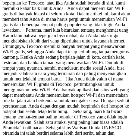
bepergian ke Texcoco, atau jika Anda sudah berada di sini, kami
memiliki kabar baik untuk Anda - Anda dapat menemukan Wi-Fi
gratis di banyak lokasi di seluruh kota. Dalam artikel ini, kami akan
memberi tahu Anda di mana harus pergi untuk menemukan Wi-Fi
gratis dan beberapa tempat paling populer yang tidak ingin Anda
lewatkan. Pertama, mari kita bicarakan tentang menghemat uang.
Kami tahu bahwa bepergian bisa mahal, dan Anda tidak ingin
menghabiskan lebih dari yang diperlukan untuk layanan internet.
Untungnya, Texcoco memiliki banyak tempat yang menawarkan
Wi-Fi gratis, sehingga Anda dapat tetap terhubung tanpa menguras
kantong. Ketika Anda sedang berjalan-jalan di kota, carilah kafe,
restoran, dan bahkan taman yang menawarkan Wi-Fi. Duduk di
tempat yang nyaman, sambil menelusuri media sosial Anda, bisa
menjadi salah satu cara yang termurah dan paling menyenangkan
untuk menjelajahi tempat baru. Jika Anda tidak yakin di mana
menemukan Wi-Fi gratis di Texcoco, pertimbangkan untuk
menggunakan peta Wi-Fi. Ada banyak aplikasi dan situs web yang
dapat membantu Anda menemukan hotspot Wi-Fi dan memetakan
rute berjalan atau berkendara untuk mengaksesnya. Dengan sedikit
perencanaan, Anda dapat dengan mudah berpindah dari hotspot ke
hotspot dan selalu tetap terhubung. Sekarang, mari kita bicara
tentang tempat-tempat paling populer di Texcoco yang tidak ingin
Anda lewatkan. Salah satu atraksi yang paling luar biasa adalah
Piramida Teotihuacan. Sebagai situs Warisan Dunia UNESCO,
piramida ini telah berdiri selama lebih dari seribu tahun dan