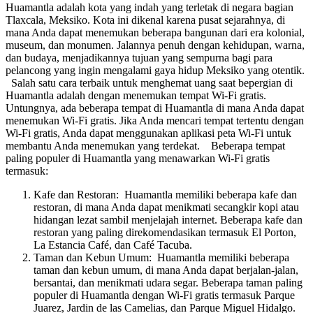
Huamantla adalah kota yang indah yang terletak di negara bagian
Tlaxcala, Meksiko. Kota ini dikenal karena pusat sejarahnya, di
mana Anda dapat menemukan beberapa bangunan dari era kolonial,
museum, dan monumen. Jalannya penuh dengan kehidupan, warna,
dan budaya, menjadikannya tujuan yang sempurna bagi para
pelancong yang ingin mengalami gaya hidup Meksiko yang otentik.
Salah satu cara terbaik untuk menghemat uang saat bepergian di
Huamantla adalah dengan menemukan tempat Wi-Fi gratis.
Untungnya, ada beberapa tempat di Huamantla di mana Anda dapat
menemukan Wi-Fi gratis. Jika Anda mencari tempat tertentu dengan
Wi-Fi gratis, Anda dapat menggunakan aplikasi peta Wi-Fi untuk
membantu Anda menemukan yang terdekat. Beberapa tempat
paling populer di Huamantla yang menawarkan Wi-Fi gratis
termasuk:
Kafe dan Restoran: Huamantla memiliki beberapa kafe dan
restoran, di mana Anda dapat menikmati secangkir kopi atau
hidangan lezat sambil menjelajah internet. Beberapa kafe dan
restoran yang paling direkomendasikan termasuk El Porton,
La Estancia Café, dan Café Tacuba.
Taman dan Kebun Umum: Huamantla memiliki beberapa
taman dan kebun umum, di mana Anda dapat berjalan-jalan,
bersantai, dan menikmati udara segar. Beberapa taman paling
populer di Huamantla dengan Wi-Fi gratis termasuk Parque
Juarez, Jardin de las Camelias, dan Parque Miguel Hidalgo.