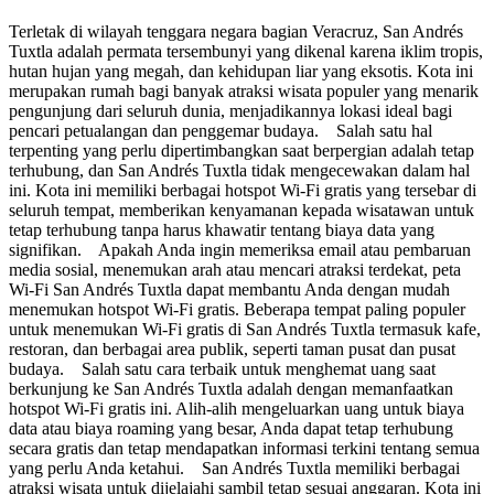
Terletak di wilayah tenggara negara bagian Veracruz, San Andrés
Tuxtla adalah permata tersembunyi yang dikenal karena iklim tropis,
hutan hujan yang megah, dan kehidupan liar yang eksotis. Kota ini
merupakan rumah bagi banyak atraksi wisata populer yang menarik
pengunjung dari seluruh dunia, menjadikannya lokasi ideal bagi
pencari petualangan dan penggemar budaya. Salah satu hal
terpenting yang perlu dipertimbangkan saat berpergian adalah tetap
terhubung, dan San Andrés Tuxtla tidak mengecewakan dalam hal
ini. Kota ini memiliki berbagai hotspot Wi-Fi gratis yang tersebar di
seluruh tempat, memberikan kenyamanan kepada wisatawan untuk
tetap terhubung tanpa harus khawatir tentang biaya data yang
signifikan. Apakah Anda ingin memeriksa email atau pembaruan
media sosial, menemukan arah atau mencari atraksi terdekat, peta
Wi-Fi San Andrés Tuxtla dapat membantu Anda dengan mudah
menemukan hotspot Wi-Fi gratis. Beberapa tempat paling populer
untuk menemukan Wi-Fi gratis di San Andrés Tuxtla termasuk kafe,
restoran, dan berbagai area publik, seperti taman pusat dan pusat
budaya. Salah satu cara terbaik untuk menghemat uang saat
berkunjung ke San Andrés Tuxtla adalah dengan memanfaatkan
hotspot Wi-Fi gratis ini. Alih-alih mengeluarkan uang untuk biaya
data atau biaya roaming yang besar, Anda dapat tetap terhubung
secara gratis dan tetap mendapatkan informasi terkini tentang semua
yang perlu Anda ketahui. San Andrés Tuxtla memiliki berbagai
atraksi wisata untuk dijelajahi sambil tetap sesuai anggaran. Kota ini