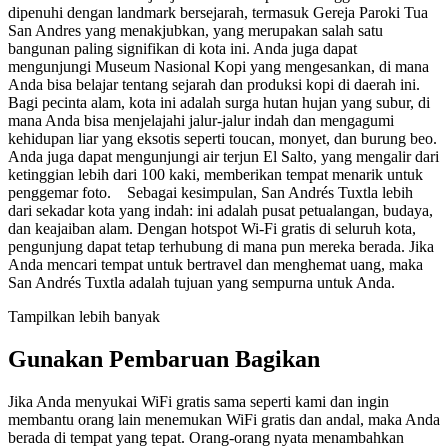
dipenuhi dengan landmark bersejarah, termasuk Gereja Paroki Tua
San Andres yang menakjubkan, yang merupakan salah satu
bangunan paling signifikan di kota ini. Anda juga dapat
mengunjungi Museum Nasional Kopi yang mengesankan, di mana
Anda bisa belajar tentang sejarah dan produksi kopi di daerah ini.
Bagi pecinta alam, kota ini adalah surga hutan hujan yang subur, di
mana Anda bisa menjelajahi jalur-jalur indah dan mengagumi
kehidupan liar yang eksotis seperti toucan, monyet, dan burung beo.
Anda juga dapat mengunjungi air terjun El Salto, yang mengalir dari
ketinggian lebih dari 100 kaki, memberikan tempat menarik untuk
penggemar foto. Sebagai kesimpulan, San Andrés Tuxtla lebih
dari sekadar kota yang indah: ini adalah pusat petualangan, budaya,
dan keajaiban alam. Dengan hotspot Wi-Fi gratis di seluruh kota,
pengunjung dapat tetap terhubung di mana pun mereka berada. Jika
Anda mencari tempat untuk bertravel dan menghemat uang, maka
San Andrés Tuxtla adalah tujuan yang sempurna untuk Anda.
Tampilkan lebih banyak
Gunakan Pembaruan Bagikan
Jika Anda menyukai WiFi gratis sama seperti kami dan ingin
membantu orang lain menemukan WiFi gratis dan andal, maka Anda
berada di tempat yang tepat. Orang-orang nyata menambahkan