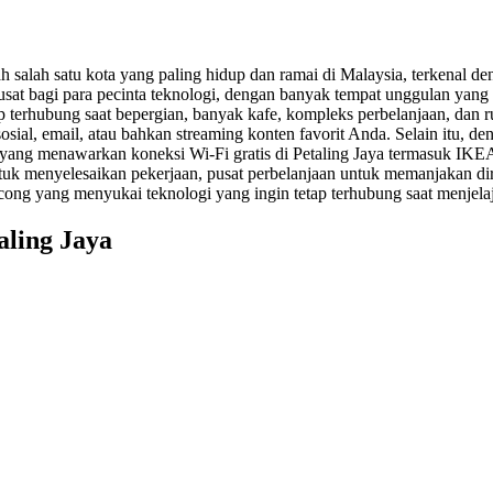
ah salah satu kota yang paling hidup dan ramai di Malaysia, terkenal 
 pusat bagi para pecinta teknologi, dengan banyak tempat unggulan y
ap terhubung saat bepergian, banyak kafe, kompleks perbelanjaan, dan r
al, email, atau bahkan streaming konten favorit Anda. Selain itu, de
 yang menawarkan koneksi Wi-Fi gratis di Petaling Jaya termasuk IKE
 menyelesaikan pekerjaan, pusat perbelanjaan untuk memanjakan diri 
ancong yang menyukai teknologi yang ingin tetap terhubung saat menjela
aling Jaya