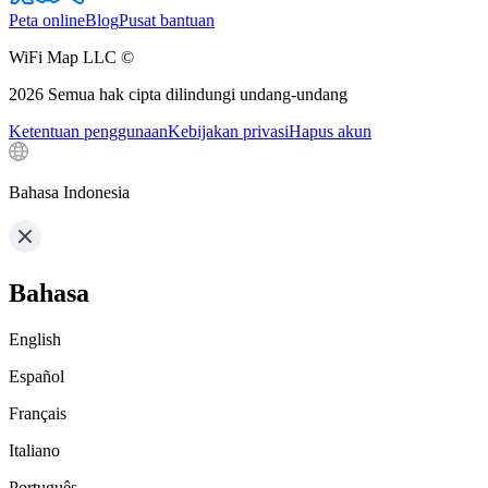
Peta online
Blog
Pusat bantuan
WiFi Map LLC ©
2026
Semua hak cipta dilindungi undang-undang
Ketentuan penggunaan
Kebijakan privasi
Hapus akun
Bahasa Indonesia
Bahasa
English
Español
Français
Italiano
Português