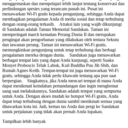
menggemaskan dan mempelajari lebih lanjut tentang konservasi dan
perlindungan spesies yang terancam punah ini. Pusat ini
menawarkan Wi-Fi gratis kepada pengunjung, sehingga Anda dapat
membagikan pengalaman Anda di media sosial dan tetap terhubung
dengan orang-orang terkasih. Atraksi lain yang wajib dikunjungi
di Sandakan adalah Taman Memorial Sandakan. Taman ini
memperingati march kematian Perang Dunia II dan merupakan
pengingat akan pengorbanan yang dilakukan oleh tentara Sekutu
dan tawanan perang. Taman ini menawarkan Wi-Fi gratis,
memungkinkan pengunjung untuk tetap terhubung dan berbagi
pengalaman mereka dengan dunia. Sandakan juga menawarkan
berbagai tempat lain yang dapat Anda kunjungi, seperti Suaka
Monyet Proboscis Teluk Labuk, Kuil Buddha Puu Jih Shih, dan
Rumah Agnes Keith. Tempat-tempat ini juga menawarkan Wi-Fi
gratis, sehingga Anda tidak perlu khawatir tentang apa pun saat
berpergian. Singkatnya, jika Anda mencari tempat di mana Anda
dapat menikmati keindahan pemandangan dan ingin menghemat
uang saat melakukannya, Sandakan adalah tempat yang sempurna
untuk Anda. Dengan akses mudah ke hotspot Wi-Fi gratis, Anda
dapat tetap terhubung dengan dunia sambil menikmati semua yang
ditawarkan kota ini. Jadi, kemas tas Anda dan pergi ke Sandakan
untuk perjalanan yang tidak akan pernah Anda lupakan.
Tampilkan lebih banyak