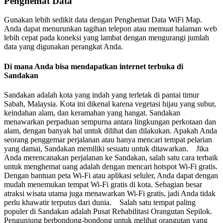
Penghemat Data
Gunakan lebih sedikit data dengan Penghemat Data WiFi Map.
Anda dapat menurunkan tagihan telepon atau memuat halaman web
lebih cepat pada koneksi yang lambat dengan mengurangi jumlah
data yang digunakan perangkat Anda.
Di mana Anda bisa mendapatkan internet terbuka di
Sandakan
Sandakan adalah kota yang indah yang terletak di pantai timur
Sabah, Malaysia. Kota ini dikenal karena vegetasi hijau yang subur,
keindahan alam, dan keramahan yang hangat. Sandakan
menawarkan perpaduan sempurna antara lingkungan perkotaan dan
alam, dengan banyak hal untuk dilihat dan dilakukan. Apakah Anda
seorang penggemar perjalanan atau hanya mencari tempat pelarian
yang damai, Sandakan memiliki sesuatu untuk ditawarkan. Jika
Anda merencanakan perjalanan ke Sandakan, salah satu cara terbaik
untuk menghemat uang adalah dengan mencari hotspot Wi-Fi gratis.
Dengan bantuan peta Wi-Fi atau aplikasi seluler, Anda dapat dengan
mudah menemukan tempat Wi-Fi gratis di kota. Sebagian besar
atraksi wisata utama juga menawarkan Wi-Fi gratis, jadi Anda tidak
perlu khawatir terputus dari dunia. Salah satu tempat paling
populer di Sandakan adalah Pusat Rehabilitasi Orangutan Sepilok.
Pengunjung berbondong-bondong untuk melihat orangutan yang