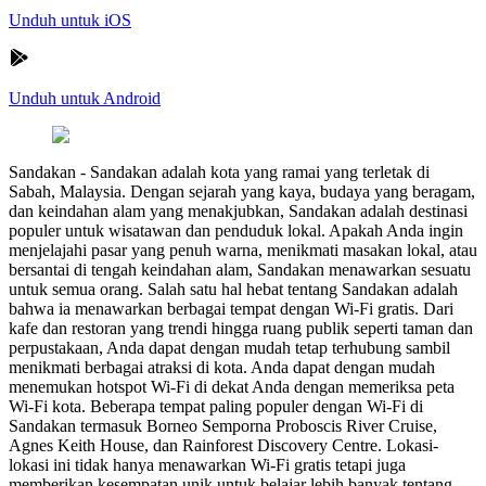
Unduh untuk iOS
Unduh untuk Android
Sandakan
-
Sandakan adalah kota yang ramai yang terletak di
Sabah, Malaysia. Dengan sejarah yang kaya, budaya yang beragam,
dan keindahan alam yang menakjubkan, Sandakan adalah destinasi
populer untuk wisatawan dan penduduk lokal. Apakah Anda ingin
menjelajahi pasar yang penuh warna, menikmati masakan lokal, atau
bersantai di tengah keindahan alam, Sandakan menawarkan sesuatu
untuk semua orang. Salah satu hal hebat tentang Sandakan adalah
bahwa ia menawarkan berbagai tempat dengan Wi-Fi gratis. Dari
kafe dan restoran yang trendi hingga ruang publik seperti taman dan
perpustakaan, Anda dapat dengan mudah tetap terhubung sambil
menikmati berbagai atraksi di kota. Anda dapat dengan mudah
menemukan hotspot Wi-Fi di dekat Anda dengan memeriksa peta
Wi-Fi kota. Beberapa tempat paling populer dengan Wi-Fi di
Sandakan termasuk Borneo Semporna Proboscis River Cruise,
Agnes Keith House, dan Rainforest Discovery Centre. Lokasi-
lokasi ini tidak hanya menawarkan Wi-Fi gratis tetapi juga
memberikan kesempatan unik untuk belajar lebih banyak tentang