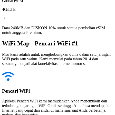
Global eSIM
4G/LTE
Data 240MB dan DISKON 10% untuk semua pembelian eSIM
untuk anggota Premium.
WiFi Map - Pencari WiFi #1
Misi kami adalah untuk menghubungkan dunia dalam satu jaringan
WiFi pada satu waktu. Kami memulai pada tahun 2014 dan
sekarang menjadi alat konektivitas internet nomor satu.
Pencari WiFi
Aplikasi Pencari WiFi kami memudahkan Anda menemukan dan
terhubung ke jaringan WiFi Gratis sehingga Anda bisa mendapatkan
Internet yang cepat dan andal di mana saja saat Anda berbelanja,
makan, dan bepergian.