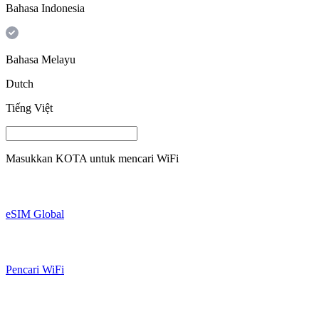
Bahasa Indonesia
Bahasa Melayu
Dutch
Tiếng Việt
Masukkan
KOTA
untuk mencari WiFi
eSIM Global
Pencari WiFi