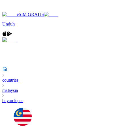
eSIM GRATIS
Unduh
countries
malaysia
bayan lepas