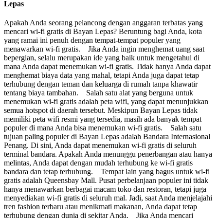
Lepas
Apakah Anda seorang pelancong dengan anggaran terbatas yang
mencari wi-fi gratis di Bayan Lepas? Beruntung bagi Anda, kota
yang ramai ini penuh dengan tempat-tempat populer yang
menawarkan wi-fi gratis. Jika Anda ingin menghemat uang saat
bepergian, selalu merupakan ide yang baik untuk mengetahui di
mana Anda dapat menemukan wi-fi gratis. Tidak hanya Anda dapat
menghemat biaya data yang mahal, tetapi Anda juga dapat tetap
terhubung dengan teman dan keluarga di rumah tanpa khawatir
tentang biaya tambahan. Salah satu alat yang berguna untuk
menemukan wi-fi gratis adalah peta wifi, yang dapat menunjukkan
semua hotspot di daerah tersebut. Meskipun Bayan Lepas tidak
memiliki peta wifi resmi yang tersedia, masih ada banyak tempat
populer di mana Anda bisa menemukan wi-fi gratis. Salah satu
tujuan paling populer di Bayan Lepas adalah Bandara Internasional
Penang. Di sini, Anda dapat menemukan wi-fi gratis di seluruh
terminal bandara. Apakah Anda menunggu penerbangan atau hanya
melintas, Anda dapat dengan mudah terhubung ke wi-fi gratis
bandara dan tetap terhubung. Tempat lain yang bagus untuk wi-fi
gratis adalah Queensbay Mall. Pusat perbelanjaan populer ini tidak
hanya menawarkan berbagai macam toko dan restoran, tetapi juga
menyediakan wi-fi gratis di seluruh mal. Jadi, saat Anda menjelajahi
tren fashion terbaru atau menikmati makanan, Anda dapat tetap
terhubung dengan dunia di sekitar Anda. Jika Anda mencari