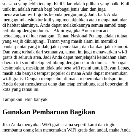
suasana yang lebih tenang, Kuil Ular adalah pilihan yang baik. Kuil
unik ini adalah rumah bagi berbagai jenis ular, dan juga
menawarkan wi-fi gratis kepada pengunjung. Jadi, baik Anda
mengagumi arsitektur kuil yang menakjubkan atau mengamati ular
di habitat alaminya, Anda dapat melakukannya semua sambil tetap
terhubung dengan dunia. Akhirnya, jika Anda mencari
petualangan di luar ruangan, Taman Nasional Penang adalah tujuan
yang wajib dikunjungi. Taman yang masih alami ini memiliki
pantai-pantai yang indah, jalur pendakian, dan bahkan jalur kanopi.
Dan yang terbaik dari semuanya, taman ini juga menawarkan wi-fi
gratis di seluruh area. Jadi Anda dapat menjelajahi keindahan alam
daerah ini sambil tetap terhubung dengan seluruh dunia. Sebagai
kesimpulan, meskipun tidak ada peta wifi resmi untuk Bayan Lepas,
masih ada banyak tempat populer di mana Anda dapat menemukan
wi-fi gratis. Dengan mengetahui di mana menemukan hotspot ini,
Anda dapat menghemat uang dan tetap terhubung saat bepergian di
kota yang ramai ini.
Tampilkan lebih banyak
Gunakan Pembaruan Bagikan
Jika Anda menyukai WiFi gratis sama seperti kami dan ingin
membantu orang lain menemukan WiFi gratis dan andal, maka Anda