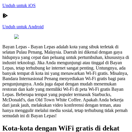
Unduh untuk iOS
Unduh untuk Android
Bayan Lepas
-
Bayan Lepas adalah kota yang sibuk terletak di
selatan Pulau Penang, Malaysia. Daerah ini dikenal dengan gaya
hidupnya yang cepat dan peluang untuk pertumbuhan, khususnya di
industri teknologi. Jika Anda mengunjungi atau tinggal di Bayan
Lepas, tetap terhubung ke internet sangat penting. Untungnya, ada
banyak tempat di kota ini yang menawarkan Wi-Fi gratis. Misalnya,
Bandara Internasional Penang menyediakan Wi-Fi gratis bagi para
pengunjungnya. Anda juga dapat dengan mudah menemukan
restoran dan kafe yang memiliki Wi-Fi di peta Wi-Fi gratis Bayan
Lepas. Beberapa tempat yang populer termasuk Starbucks,
McDonald's, dan Old Town White Coffee. Apakah Anda bekerja
dari jarak jauh, melakukan video konferensi dengan teman, atau
hanya menggulir melalui media sosial, tetap terhubung tidak pernah
semudah ini di Bayan Lepas!
Kota-kota dengan WiFi gratis di dekat