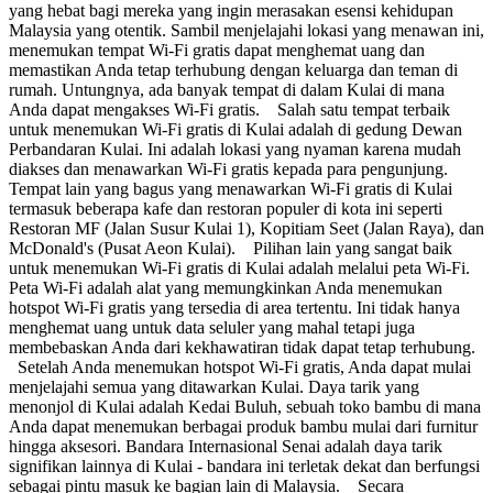
yang hebat bagi mereka yang ingin merasakan esensi kehidupan
Malaysia yang otentik. Sambil menjelajahi lokasi yang menawan ini,
menemukan tempat Wi-Fi gratis dapat menghemat uang dan
memastikan Anda tetap terhubung dengan keluarga dan teman di
rumah. Untungnya, ada banyak tempat di dalam Kulai di mana
Anda dapat mengakses Wi-Fi gratis. Salah satu tempat terbaik
untuk menemukan Wi-Fi gratis di Kulai adalah di gedung Dewan
Perbandaran Kulai. Ini adalah lokasi yang nyaman karena mudah
diakses dan menawarkan Wi-Fi gratis kepada para pengunjung.
Tempat lain yang bagus yang menawarkan Wi-Fi gratis di Kulai
termasuk beberapa kafe dan restoran populer di kota ini seperti
Restoran MF (Jalan Susur Kulai 1), Kopitiam Seet (Jalan Raya), dan
McDonald's (Pusat Aeon Kulai). Pilihan lain yang sangat baik
untuk menemukan Wi-Fi gratis di Kulai adalah melalui peta Wi-Fi.
Peta Wi-Fi adalah alat yang memungkinkan Anda menemukan
hotspot Wi-Fi gratis yang tersedia di area tertentu. Ini tidak hanya
menghemat uang untuk data seluler yang mahal tetapi juga
membebaskan Anda dari kekhawatiran tidak dapat tetap terhubung.
Setelah Anda menemukan hotspot Wi-Fi gratis, Anda dapat mulai
menjelajahi semua yang ditawarkan Kulai. Daya tarik yang
menonjol di Kulai adalah Kedai Buluh, sebuah toko bambu di mana
Anda dapat menemukan berbagai produk bambu mulai dari furnitur
hingga aksesori. Bandara Internasional Senai adalah daya tarik
signifikan lainnya di Kulai - bandara ini terletak dekat dan berfungsi
sebagai pintu masuk ke bagian lain di Malaysia. Secara