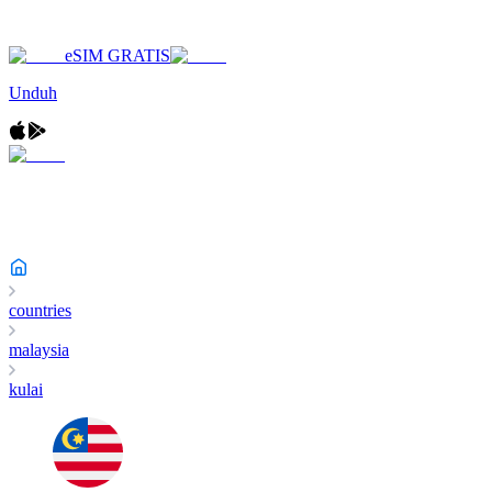
eSIM GRATIS
Unduh
countries
malaysia
kulai