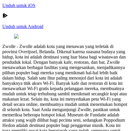
Unduh untuk iOS
Unduh untuk Android
Zwolle
-
Zwolle adalah kota yang menawan yang terletak di
provinsi Overijssel, Belanda. Dikenal karena suasana budaya yang
hidup, kota ini adalah destinasi yang luar biasa bagi wisatawan dan
penduduk lokal. Dengan banyak kafe, restoran, dan bar, Zwolle
menawarkan berbagai fasilitas yang mengesankan, menjadikannya
pilihan populer bagi mereka yang menikmati hal-hal lebih baik
dalam hidup. Salah satu fitur paling menonjol dari kota ini adalah
banyaknya titik akses Wi-Fi. Banyak kafe dan restoran di kota ini
menawarkan Wi-Fi gratis kepada pelanggan mereka, membuatnya
mudah untuk tetap terhubung sambil menikmati secangkir kopi atau
makanan lezat. Selain itu, kota ini menyediakan peta Wi-Fi yang
detail secara online, membuatnya mudah untuk menemukan hotspot
di seluruh kota. Saat Anda mengunjungi Zwolle, pastikan untuk
memeriksa beberapa hotspot lokal. Museum de Fundatie adalah
atraksi yang wajib dilihat bagi pecinta seni, sedangkan Poppodium
Hedon adalah destinasi populer bagi penggemar musik. Kota ini
juga memiliki pusat kota bersejarah yang indah, sempurna untuk