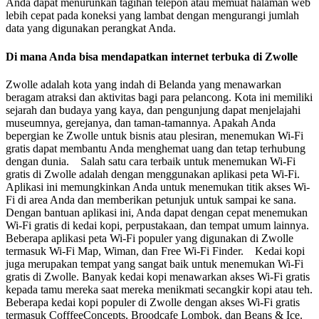
Anda dapat menurunkan tagihan telepon atau memuat halaman web
lebih cepat pada koneksi yang lambat dengan mengurangi jumlah
data yang digunakan perangkat Anda.
Di mana Anda bisa mendapatkan internet terbuka di Zwolle
Zwolle adalah kota yang indah di Belanda yang menawarkan
beragam atraksi dan aktivitas bagi para pelancong. Kota ini memiliki
sejarah dan budaya yang kaya, dan pengunjung dapat menjelajahi
museumnya, gerejanya, dan taman-tamannya. Apakah Anda
bepergian ke Zwolle untuk bisnis atau plesiran, menemukan Wi-Fi
gratis dapat membantu Anda menghemat uang dan tetap terhubung
dengan dunia. Salah satu cara terbaik untuk menemukan Wi-Fi
gratis di Zwolle adalah dengan menggunakan aplikasi peta Wi-Fi.
Aplikasi ini memungkinkan Anda untuk menemukan titik akses Wi-
Fi di area Anda dan memberikan petunjuk untuk sampai ke sana.
Dengan bantuan aplikasi ini, Anda dapat dengan cepat menemukan
Wi-Fi gratis di kedai kopi, perpustakaan, dan tempat umum lainnya.
Beberapa aplikasi peta Wi-Fi populer yang digunakan di Zwolle
termasuk Wi-Fi Map, Wiman, dan Free Wi-Fi Finder. Kedai kopi
juga merupakan tempat yang sangat baik untuk menemukan Wi-Fi
gratis di Zwolle. Banyak kedai kopi menawarkan akses Wi-Fi gratis
kepada tamu mereka saat mereka menikmati secangkir kopi atau teh.
Beberapa kedai kopi populer di Zwolle dengan akses Wi-Fi gratis
termasuk CofffeeConcepts, Broodcafe Lombok, dan Beans & Ice.