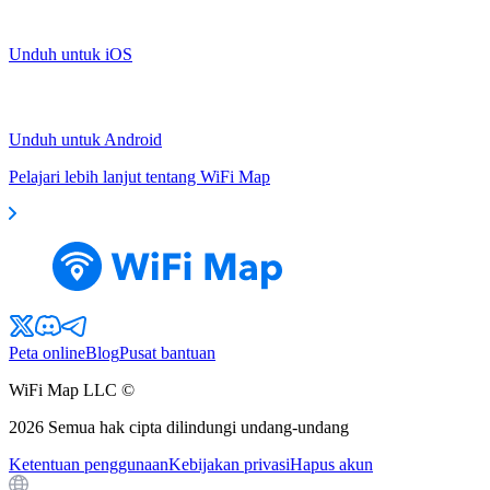
Unduh untuk iOS
Unduh untuk Android
Pelajari lebih lanjut tentang WiFi Map
Peta online
Blog
Pusat bantuan
WiFi Map LLC ©
2026
Semua hak cipta dilindungi undang-undang
Ketentuan penggunaan
Kebijakan privasi
Hapus akun