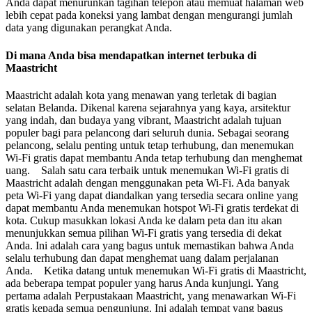
Anda dapat menurunkan tagihan telepon atau memuat halaman web
lebih cepat pada koneksi yang lambat dengan mengurangi jumlah
data yang digunakan perangkat Anda.
Di mana Anda bisa mendapatkan internet terbuka di
Maastricht
Maastricht adalah kota yang menawan yang terletak di bagian
selatan Belanda. Dikenal karena sejarahnya yang kaya, arsitektur
yang indah, dan budaya yang vibrant, Maastricht adalah tujuan
populer bagi para pelancong dari seluruh dunia. Sebagai seorang
pelancong, selalu penting untuk tetap terhubung, dan menemukan
Wi-Fi gratis dapat membantu Anda tetap terhubung dan menghemat
uang. Salah satu cara terbaik untuk menemukan Wi-Fi gratis di
Maastricht adalah dengan menggunakan peta Wi-Fi. Ada banyak
peta Wi-Fi yang dapat diandalkan yang tersedia secara online yang
dapat membantu Anda menemukan hotspot Wi-Fi gratis terdekat di
kota. Cukup masukkan lokasi Anda ke dalam peta dan itu akan
menunjukkan semua pilihan Wi-Fi gratis yang tersedia di dekat
Anda. Ini adalah cara yang bagus untuk memastikan bahwa Anda
selalu terhubung dan dapat menghemat uang dalam perjalanan
Anda. Ketika datang untuk menemukan Wi-Fi gratis di Maastricht,
ada beberapa tempat populer yang harus Anda kunjungi. Yang
pertama adalah Perpustakaan Maastricht, yang menawarkan Wi-Fi
gratis kepada semua pengunjung. Ini adalah tempat yang bagus