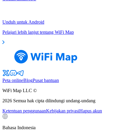
Unduh untuk Android
Pelajari lebih lanjut tentang WiFi Map
Peta online
Blog
Pusat bantuan
WiFi Map LLC ©
2026
Semua hak cipta dilindungi undang-undang
Ketentuan penggunaan
Kebijakan privasi
Hapus akun
Bahasa Indonesia