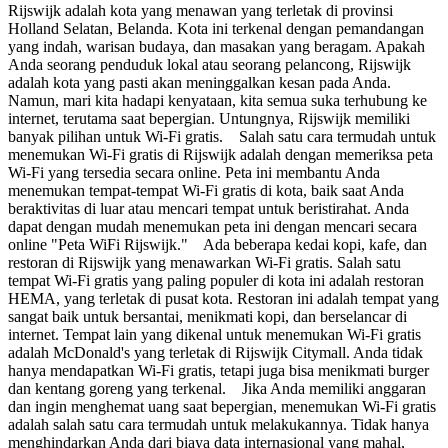
Rijswijk adalah kota yang menawan yang terletak di provinsi
Holland Selatan, Belanda. Kota ini terkenal dengan pemandangan
yang indah, warisan budaya, dan masakan yang beragam. Apakah
Anda seorang penduduk lokal atau seorang pelancong, Rijswijk
adalah kota yang pasti akan meninggalkan kesan pada Anda.
Namun, mari kita hadapi kenyataan, kita semua suka terhubung ke
internet, terutama saat bepergian. Untungnya, Rijswijk memiliki
banyak pilihan untuk Wi-Fi gratis. Salah satu cara termudah untuk
menemukan Wi-Fi gratis di Rijswijk adalah dengan memeriksa peta
Wi-Fi yang tersedia secara online. Peta ini membantu Anda
menemukan tempat-tempat Wi-Fi gratis di kota, baik saat Anda
beraktivitas di luar atau mencari tempat untuk beristirahat. Anda
dapat dengan mudah menemukan peta ini dengan mencari secara
online "Peta WiFi Rijswijk." Ada beberapa kedai kopi, kafe, dan
restoran di Rijswijk yang menawarkan Wi-Fi gratis. Salah satu
tempat Wi-Fi gratis yang paling populer di kota ini adalah restoran
HEMA, yang terletak di pusat kota. Restoran ini adalah tempat yang
sangat baik untuk bersantai, menikmati kopi, dan berselancar di
internet. Tempat lain yang dikenal untuk menemukan Wi-Fi gratis
adalah McDonald's yang terletak di Rijswijk Citymall. Anda tidak
hanya mendapatkan Wi-Fi gratis, tetapi juga bisa menikmati burger
dan kentang goreng yang terkenal. Jika Anda memiliki anggaran
dan ingin menghemat uang saat bepergian, menemukan Wi-Fi gratis
adalah salah satu cara termudah untuk melakukannya. Tidak hanya
menghindarkan Anda dari biaya data internasional yang mahal,