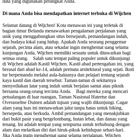
data yang digunakan perangkat Anda.
Di mana Anda bisa mendapatkan internet terbuka di Wijchen
Selamat datang di Wijchen! Kota menawan ini yang terletak di
bagian timur Belanda menawarkan pengalaman perjalanan yang
unik yang menggabungkan situs bersejarah, pemandangan indah,
dan budaya lokal yang hidup. Apakah Anda seorang penggemar
sejarah, pecinta alam, atau sekadar ingin menghemat uang selama
kunjungan Anda, Wijchen memiliki sesuatu untuk ditawarkan bagi
semua orang. Salah satu tempat paling populer untuk dikunjungi
di Wijchen adalah Kastil Wijchen. Kastil abad pertengahan ini, yang
berasal dari abad ke-14, adalah permata arsitektural yang sejati. Ikuti
tur berpemandu melalui aula-halaunya dan pelajari tentang sejarah
kaya kastil dan daerah tersebut. Taman-taman di sekitarnya
menyediakan latar yang indah untuk berjalan santai atau piknik
bersama orang-orang tercinta Anda. Bagi mereka yang mencari
petualangan di luar ruangan, Taman Nasional Hatertse dan
Overasseltse Duinen adalah tujuan yang wajib dikunjungi. Cagar
alam yang luas ini menawarkan jalur tanpa batas untuk hiking,
bersepeda, atau berkuda. Ambil pemandangan yang menakjubkan
dari bukit pasir yang bergelombang, hutan lebat, dan danau yang
tenang. Ini adalah tempat yang sempurna untuk terhubung dengan
alam dan melarikan diri dari hiruk-pikuk kehidupan sehari-hari.
Jika Anda ingin menghemat uang selama perjalanan, Wijchen