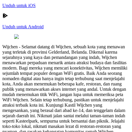
Unduh untuk iOS
Unduh untuk Android
Wijchen
-
Selamat datang di Wijchen, sebuah kota yang menawan
yang terletak di provinsi Gelderland, Belanda. Dikenal karena
sejarahnya yang kaya dan pemandangan yang indah, Wijchen
menawarkan perpaduan menarik antara atraksi budaya dan fasilitas
modern. Bagi mereka yang mencari konektivitas, Wijchen memiliki
sejumlah tempat populer dengan WiFi gratis. Baik Anda seorang
nomaden digital atau hanya ingin tetap terhubung saat menjelajahi
kota, Anda akan menemukan beberapa kafe, restoran, dan ruang
publik yang menawarkan akses internet yang andal. Untuk dengan
mudah menemukan titik WiFi, jangan lupa untuk memeriksa peta
WiFi Wijchen. Selain tetap terhubung, pastikan untuk menjelajahi
atraksi terbaik kota ini. Kunjungi Kastil Wijchen yang
mengesankan, yang berasal dari abad ke-14, dan tenggelam dalam
sejarah daerah ini. Nikmati jalan santai melalui taman-taman indah
seperti Kasteelpark, sempurna untuk bersantai dan piknik. Jelajahi
toko-toko lokal, nikmati masakan lezat di restoran-restoran yang
nyaman, dan rasakan kehangatan komunitas ramah Wijchen.