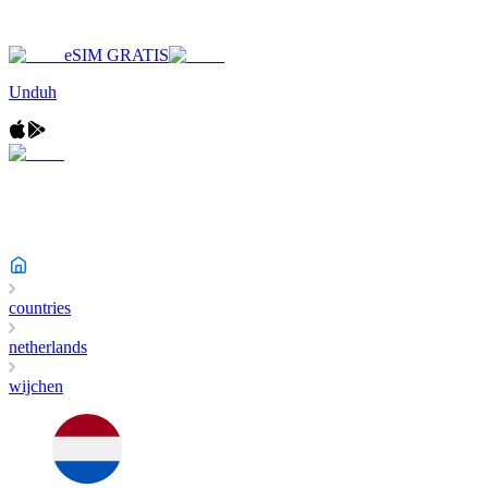
eSIM GRATIS
Unduh
countries
netherlands
wijchen