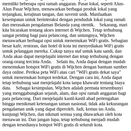
memiliki beberapa opsi ramah anggaran. Pasar lokal, seperti Alun-
Alun Pasar Wijchen, menawarkan berbagai produk lokal yang
terjangkau, kerajinan tangan, dan suvenir unik. Manfaatkan
kesempatan untuk berinteraksi dengan penduduk lokal yang ramah
dan merasakan pengalaman Belanda yang otentik. Sekarang, mari
kita bicarakan tentang akses internet di Wijchen. Tetap terhubung
sangat penting bagi para pelancong, dan untungnya, Wijchen
menawarkan berbagai opsi untuk menemukan WiFi gratis. Sebagian
besar kafe, restoran, dan hotel di kota ini menyediakan WiFi gratis
untuk pelanggan mereka. Cukup tanya staf untuk kata sandi, dan
Anda akan dapat menjelajahi internet dan tetap terhubung dengan
orang-orang tercinta Anda. Selain itu, Anda dapat dengan mudah
menemukan hotspot WiFi gratis di Wijchen dengan bantuan sumber
daya online. Periksa peta WiFi atau cari "WiFi gratis dekat saya"
untuk menemukan hotspot terdekat. Dengan cara ini, Anda dapat
tetap terhubung saat menjelajahi kota tanpa khawatir tentang biaya
data. Sebagai kesimpulan, Wijchen adalah permata tersembunyi
yang menggabungkan sejarah, alam, dan opsi ramah anggaran bagi
para pelancong. Dari menjelajahi kastil-kastil abad pertengahan
hingga menikmati ketenangan taman nasional, tidak ada kekurangan
pengalaman unik yang dapat diperoleh. Jadi, kemas tas Anda,
kunjungi Wijchen, dan nikmati semua yang ditawarkan oleh kota
menawan ini. Dan jangan lupa, tetap terhubung menjadi mudah
dengan tersedianya hotspot WiFi gratis di seluruh kota.