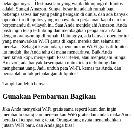
pelanggannya. Destinasi lain yang wajib dikunjungi di Iquitos
adalah Sungai Amazon. Sungai besar ini adalah rumah bagi
beberapa satwa liar yang paling beragam di dunia, dan ada banyak
operator tur di Iquitos yang menawarkan perjalanan kapal dan tur
berpemandu di wilayah ini. Saat Anda menjelajahi Amazon, Anda
pasti ingin tetap terhubung dan membagikan pengalaman Anda
dengan orang-orang di rumah. Untungnya, ada banyak operator tur
yang menawarkan Wi-Fi gratis di kapal mereka dan selama tur
mereka. Sebagai kesimpulan, menemukan Wi-Fi gratis di Iquitos
itu mudah jika Anda tahu di mana mencarinya. Baik Anda
menikmati kopi, menjelajahi Pasar Belen, atau menjelajahi Sungai
Amazon, ada banyak kesempatan untuk tetap terhubung dan
menghemat uang. Jadi, unduh peta Wi-Fi, kemas tas Anda, dan
bersiaplah untuk petualangan di Iquitos!
Tampilkan lebih banyak
Gunakan Pembaruan Bagikan
Jika Anda menyukai WiFi gratis sama seperti kami dan ingin
membantu orang lain menemukan WiFi gratis dan andal, maka Anda
berada di tempat yang tepat. Orang-orang nyata menambahkan
jutaan WiFi baru, dan Anda juga bisa!