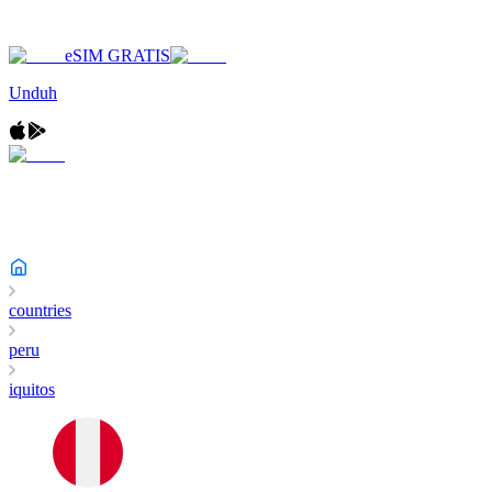
eSIM GRATIS
Unduh
countries
peru
iquitos