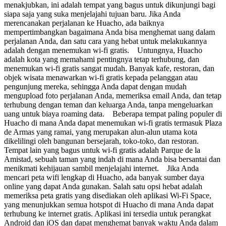
menakjubkan, ini adalah tempat yang bagus untuk dikunjungi bagi
siapa saja yang suka menjelajahi tujuan baru. Jika Anda
merencanakan perjalanan ke Huacho, ada baiknya
mempertimbangkan bagaimana Anda bisa menghemat uang dalam
perjalanan Anda, dan satu cara yang hebat untuk melakukannya
adalah dengan menemukan wi-fi gratis. Untungnya, Huacho
adalah kota yang memahami pentingnya tetap terhubung, dan
menemukan wi-fi gratis sangat mudah. Banyak kafe, restoran, dan
objek wisata menawarkan wi-fi gratis kepada pelanggan atau
pengunjung mereka, sehingga Anda dapat dengan mudah
mengupload foto perjalanan Anda, memeriksa email Anda, dan tetap
terhubung dengan teman dan keluarga Anda, tanpa mengeluarkan
uang untuk biaya roaming data. Beberapa tempat paling populer di
Huacho di mana Anda dapat menemukan wi-fi gratis termasuk Plaza
de Armas yang ramai, yang merupakan alun-alun utama kota
dikelilingi oleh bangunan bersejarah, toko-toko, dan restoran.
Tempat lain yang bagus untuk wi-fi gratis adalah Parque de la
Amistad, sebuah taman yang indah di mana Anda bisa bersantai dan
menikmati kehijauan sambil menjelajahi internet. Jika Anda
mencari peta wifi lengkap di Huacho, ada banyak sumber daya
online yang dapat Anda gunakan. Salah satu opsi hebat adalah
memeriksa peta gratis yang disediakan oleh aplikasi Wi-Fi Space,
yang menunjukkan semua hotspot di Huacho di mana Anda dapat
terhubung ke internet gratis. Aplikasi ini tersedia untuk perangkat
Android dan iOS dan dapat menghemat banyak waktu Anda dalam