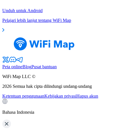
Unduh untuk Android
Pelajari lebih lanjut tentang WiFi Map
Peta online
Blog
Pusat bantuan
WiFi Map LLC ©
2026
Semua hak cipta dilindungi undang-undang
Ketentuan penggunaan
Kebijakan privasi
Hapus akun
Bahasa Indonesia