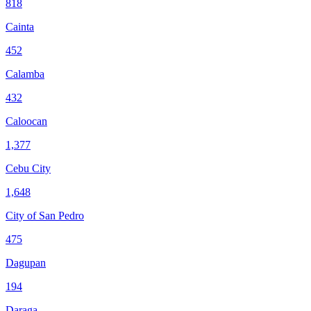
818
Cainta
452
Calamba
432
Caloocan
1,377
Cebu City
1,648
City of San Pedro
475
Dagupan
194
Daraga