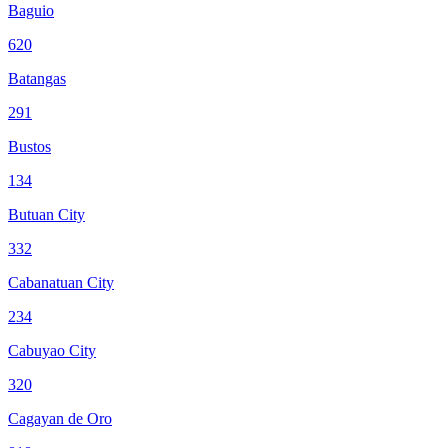
Baguio
620
Batangas
291
Bustos
134
Butuan City
332
Cabanatuan City
234
Cabuyao City
320
Cagayan de Oro