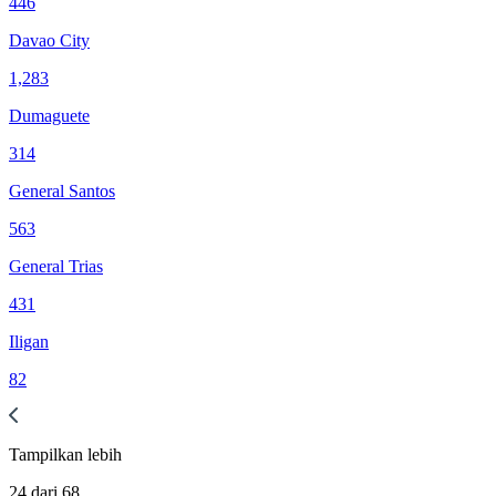
446
Davao City
1,283
Dumaguete
314
General Santos
563
General Trias
431
Iligan
82
Tampilkan
lebih
24
dari
68