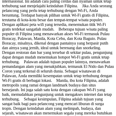
internasional. Ini adalah cara paling cerdas dan nyaman untuk tetap
terhubung saat menjelajahi keindahan Filipina. Jika Anda seorang
pelancong yang perlu tetap terhubung dengan Wi-Fi, Anda
beruntung. Terdapat banyak pilihan untuk Wi-Fi gratis di Filipina,
terutama di kota-kota besar dan tempat-tempat wisata populer.
Dengan aplikasi peta wifi yang tersedia, menemukan titik Wi-Fi
gratis terdekat sangatlah mudah. Beberapa tujuan wisata paling
populer di Filipina yang menawarkan akses Wi-Fi termasuk Pulau
Boracay, Palawan, Manila, Kota Cebu, dan Kota Baguio. Pulau
Boracay, misalnya, dikenal dengan pantainya yang berpasir putih
dan airnya yang jernih, ideal untuk berenang dan snorkeling.
Dengan restoran dan bar yang tersebar di sekitar pulau, pengunjung
dapat dengan mudah menemukan hotspot Wi-Fi gratis untuk tetap
terhubung. Palawan adalah tujuan populer lainnya, menawarkan
pemandangan alam yang menakjubkan, termasuk El Nido dan Pulau
Coron yang terkenal di seluruh dunia. Sebagai wisatawan di
Palawan, Anda memiliki kesempatan untuk tetap terhubung dengan
Wi-Fi gratis di berbagai lokasi. Manila, ibu kota Filipina, adalah
metropolis yang ramai dengan landmark budaya dan situs
bersejarah. Ini juga salah satu kota dengan cakupan Wi-Fi yang
baik, memudahkan pengunjung untuk mengakses internet dan tetap
terhubung. Sebagai kesimpulan, Filipina adalah tujuan yang
sangat baik bagi para pelancong yang mencari liburan di surga
tropis. Dengan keindahan alam yang melimpah, budaya, dan
sejarah, wisatawan akan menemukan segala yang mereka butuhkan