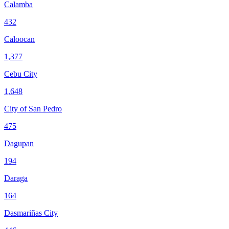
Calamba
432
Caloocan
1,377
Cebu City
1,648
City of San Pedro
475
Dagupan
194
Daraga
164
Dasmariñas City