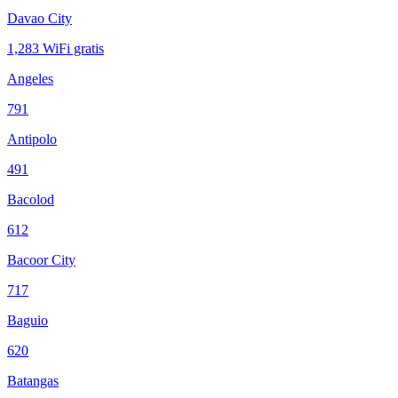
Davao City
1,283
WiFi gratis
Angeles
791
Antipolo
491
Bacolod
612
Bacoor City
717
Baguio
620
Batangas