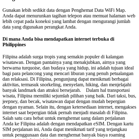
Gunakan lebih sedikit data dengan Penghemat Data WiFi Map.
Anda dapat menurunkan tagihan telepon atau memuat halaman web
lebih cepat pada koneksi yang lambat dengan mengurangi jumlah
data yang digunakan perangkat Anda.
Di mana Anda bisa mendapatkan internet terbuka di
Philippines
Filipina adalah surga tropis yang semakin populer di kalangan
wisatawan. Dengan pantainya yang menakjubkan, airnya yang
berwarna turquoise, dan budaya yang hidup, ini adalah tujuan ideal
bagi para pelancong yang mencari liburan yang penuh petualangan
dan relaksasi. Di Filipina, pengunjung dapat menikmati berbagai
aktivitas, termasuk snorkeling, menyelam, hiking, dan menjelajahi
banyak landmark dan atraksi bersejarah. Dalam hal transportasi
wisata, Filipina memiliki sejumlah pilihan yang baik. Dari taksi, bus,
jeepney, dan becak, wisatawan dapat dengan mudah bepergian
dengan nyaman. Selain itu, dengan ketersediaan internet, mengakses
internet saat bepergian tidak pernah menjadi masalah di Filipina.
Salah satu cara hebat untuk menghemat uang dalam perjalanan
Anda ke Filipina adalah dengan mendapatkan eSIM. Dengan kartu
SIM perjalanan ini, Anda dapat menikmati tarif yang terjangkau
untuk penggunaan data dan menghemat banyak biaya roaming