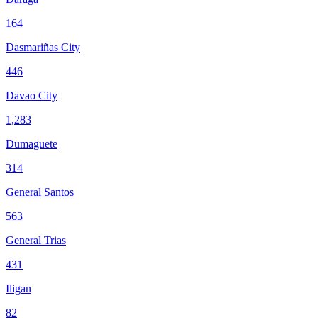
164
Dasmariñas City
446
Davao City
1,283
Dumaguete
314
General Santos
563
General Trias
431
Iligan
82