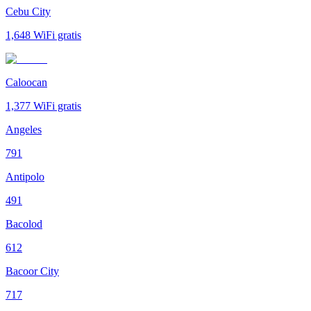
Cebu City
1,648
WiFi gratis
Caloocan
1,377
WiFi gratis
Angeles
791
Antipolo
491
Bacolod
612
Bacoor City
717