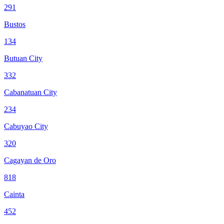
291
Bustos
134
Butuan City
332
Cabanatuan City
234
Cabuyao City
320
Cagayan de Oro
818
Cainta
452