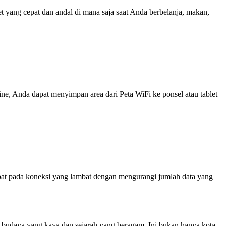
yang cepat dan andal di mana saja saat Anda berbelanja, makan,
line, Anda dapat menyimpan area dari Peta WiFi ke ponsel atau tablet
at pada koneksi yang lambat dengan mengurangi jumlah data yang
n budaya yang kaya dan sejarah yang beragam. Ini bukan hanya kota