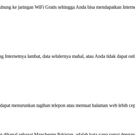
g ke jaringan WiFi Gratis sehingga Anda bisa mendapatkan Internet 
ng Internetnya lambat, data selulernya mahal, atau Anda tidak dapat on
dapat menurunkan tagihan telepon atau memuat halaman web lebih cep
g dikenal sebagai Manchester Pakistan, adalah kota yang ramai denga