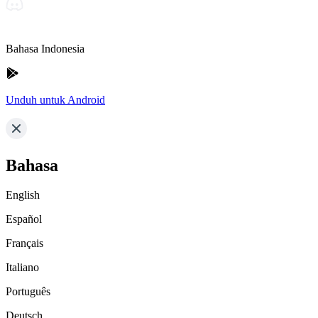
Bahasa Indonesia
Unduh untuk Android
Bahasa
English
Español
Français
Italiano
Português
Deutsch