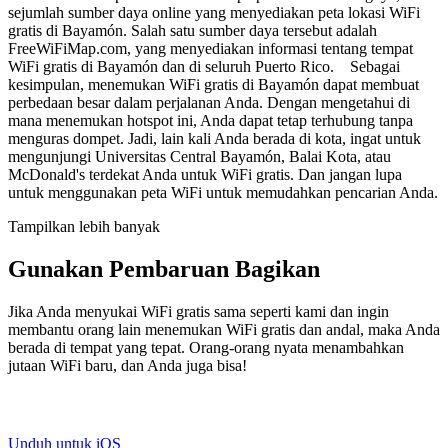
sejumlah sumber daya online yang menyediakan peta lokasi WiFi
gratis di Bayamón. Salah satu sumber daya tersebut adalah
FreeWiFiMap.com, yang menyediakan informasi tentang tempat
WiFi gratis di Bayamón dan di seluruh Puerto Rico. Sebagai
kesimpulan, menemukan WiFi gratis di Bayamón dapat membuat
perbedaan besar dalam perjalanan Anda. Dengan mengetahui di
mana menemukan hotspot ini, Anda dapat tetap terhubung tanpa
menguras dompet. Jadi, lain kali Anda berada di kota, ingat untuk
mengunjungi Universitas Central Bayamón, Balai Kota, atau
McDonald's terdekat Anda untuk WiFi gratis. Dan jangan lupa
untuk menggunakan peta WiFi untuk memudahkan pencarian Anda.
Tampilkan lebih banyak
Gunakan Pembaruan Bagikan
Jika Anda menyukai WiFi gratis sama seperti kami dan ingin
membantu orang lain menemukan WiFi gratis dan andal, maka Anda
berada di tempat yang tepat. Orang-orang nyata menambahkan
jutaan WiFi baru, dan Anda juga bisa!
Unduh untuk iOS