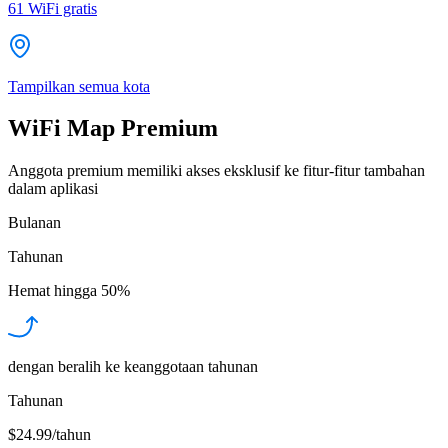
61
WiFi gratis
Tampilkan semua kota
WiFi Map Premium
Anggota premium memiliki akses eksklusif ke fitur-fitur tambahan
dalam aplikasi
Bulanan
Tahunan
Hemat hingga
50%
dengan beralih ke keanggotaan tahunan
Tahunan
$24.99/tahun