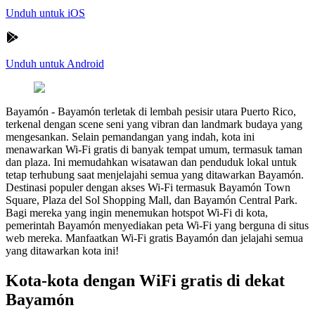
Unduh untuk iOS
Unduh untuk Android
Bayamón
-
Bayamón terletak di lembah pesisir utara Puerto Rico,
terkenal dengan scene seni yang vibran dan landmark budaya yang
mengesankan. Selain pemandangan yang indah, kota ini
menawarkan Wi-Fi gratis di banyak tempat umum, termasuk taman
dan plaza. Ini memudahkan wisatawan dan penduduk lokal untuk
tetap terhubung saat menjelajahi semua yang ditawarkan Bayamón.
Destinasi populer dengan akses Wi-Fi termasuk Bayamón Town
Square, Plaza del Sol Shopping Mall, dan Bayamón Central Park.
Bagi mereka yang ingin menemukan hotspot Wi-Fi di kota,
pemerintah Bayamón menyediakan peta Wi-Fi yang berguna di situs
web mereka. Manfaatkan Wi-Fi gratis Bayamón dan jelajahi semua
yang ditawarkan kota ini!
Kota-kota dengan WiFi gratis di dekat
Bayamón