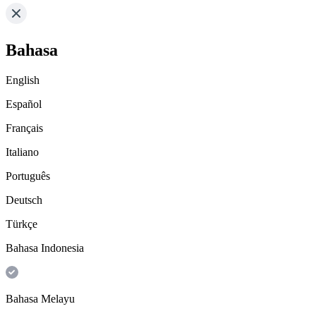
Bahasa
English
Español
Français
Italiano
Português
Deutsch
Türkçe
Bahasa Indonesia
Bahasa Melayu