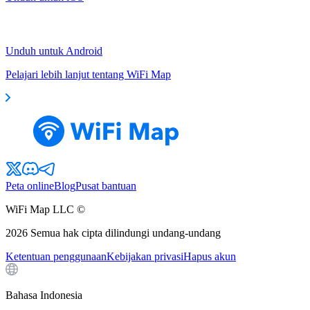
Unduh untuk Android
Pelajari lebih lanjut tentang WiFi Map
Peta online
Blog
Pusat bantuan
WiFi Map LLC ©
2026
Semua hak cipta dilindungi undang-undang
Ketentuan penggunaan
Kebijakan privasi
Hapus akun
Bahasa Indonesia