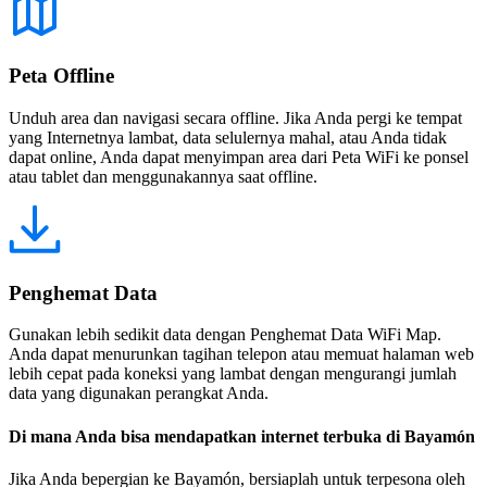
Peta Offline
Unduh area dan navigasi secara offline. Jika Anda pergi ke tempat
yang Internetnya lambat, data selulernya mahal, atau Anda tidak
dapat online, Anda dapat menyimpan area dari Peta WiFi ke ponsel
atau tablet dan menggunakannya saat offline.
Penghemat Data
Gunakan lebih sedikit data dengan Penghemat Data WiFi Map.
Anda dapat menurunkan tagihan telepon atau memuat halaman web
lebih cepat pada koneksi yang lambat dengan mengurangi jumlah
data yang digunakan perangkat Anda.
Di mana Anda bisa mendapatkan internet terbuka di Bayamón
Jika Anda bepergian ke Bayamón, bersiaplah untuk terpesona oleh