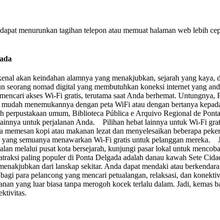
dapat menurunkan tagihan telepon atau memuat halaman web lebih cep
gada
dikenal akan keindahan alamnya yang menakjubkan, sejarah yang kaya,
seorang nomad digital yang membutuhkan koneksi internet yang anda
encari akses Wi-Fi gratis, terutama saat Anda berhemat. Untungnya, P
an mudah menemukannya dengan peta WiFi atau dengan bertanya kepad
h perpustakaan umum, Biblioteca Pública e Arquivo Regional de Ponta 
innya untuk perjalanan Anda. Pilihan hebat lainnya untuk Wi-Fi gratis
a memesan kopi atau makanan lezat dan menyelesaikan beberapa peker
ro, yang semuanya menawarkan Wi-Fi gratis untuk pelanggan mereka. J
lan melalui pusat kota bersejarah, kunjungi pasar lokal untuk mencoba 
raksi paling populer di Ponta Delgada adalah danau kawah Sete Cidad
nakjubkan dari lanskap sekitar. Anda dapat mendaki atau berkendara 
 bagi para pelancong yang mencari petualangan, relaksasi, dan konekt
lanan yang luar biasa tanpa merogoh kocek terlalu dalam. Jadi, kemas
tivitas.