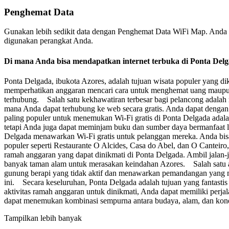
Penghemat Data
Gunakan lebih sedikit data dengan Penghemat Data WiFi Map. Anda 
digunakan perangkat Anda.
Di mana Anda bisa mendapatkan internet terbuka di Ponta Del
Ponta Delgada, ibukota Azores, adalah tujuan wisata populer yang 
memperhatikan anggaran mencari cara untuk menghemat uang maupun 
terhubung. Salah satu kekhawatiran terbesar bagi pelancong adalah m
mana Anda dapat terhubung ke web secara gratis. Anda dapat deng
paling populer untuk menemukan Wi-Fi gratis di Ponta Delgada adala
tetapi Anda juga dapat meminjam buku dan sumber daya bermanfaat la
Delgada menawarkan Wi-Fi gratis untuk pelanggan mereka. Anda bis
populer seperti Restaurante O Alcides, Casa do Abel, dan O Cantei
ramah anggaran yang dapat dinikmati di Ponta Delgada. Ambil jalan-ja
banyak taman alam untuk merasakan keindahan Azores. Salah satu at
gunung berapi yang tidak aktif dan menawarkan pemandangan yang me
ini. Secara keseluruhan, Ponta Delgada adalah tujuan yang fantastis
aktivitas ramah anggaran untuk dinikmati, Anda dapat memiliki perja
dapat menemukan kombinasi sempurna antara budaya, alam, dan konek
Tampilkan lebih banyak