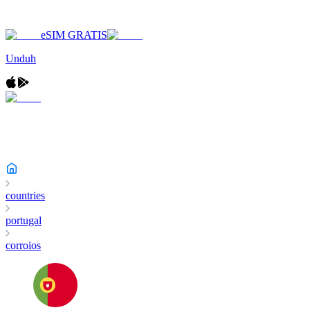
eSIM GRATIS
Unduh
countries
portugal
corroios