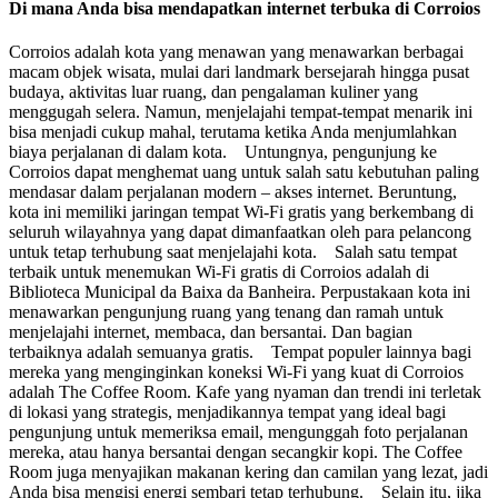
Di mana Anda bisa mendapatkan internet terbuka di Corroios
Corroios adalah kota yang menawan yang menawarkan berbagai
macam objek wisata, mulai dari landmark bersejarah hingga pusat
budaya, aktivitas luar ruang, dan pengalaman kuliner yang
menggugah selera. Namun, menjelajahi tempat-tempat menarik ini
bisa menjadi cukup mahal, terutama ketika Anda menjumlahkan
biaya perjalanan di dalam kota. Untungnya, pengunjung ke
Corroios dapat menghemat uang untuk salah satu kebutuhan paling
mendasar dalam perjalanan modern – akses internet. Beruntung,
kota ini memiliki jaringan tempat Wi-Fi gratis yang berkembang di
seluruh wilayahnya yang dapat dimanfaatkan oleh para pelancong
untuk tetap terhubung saat menjelajahi kota. Salah satu tempat
terbaik untuk menemukan Wi-Fi gratis di Corroios adalah di
Biblioteca Municipal da Baixa da Banheira. Perpustakaan kota ini
menawarkan pengunjung ruang yang tenang dan ramah untuk
menjelajahi internet, membaca, dan bersantai. Dan bagian
terbaiknya adalah semuanya gratis. Tempat populer lainnya bagi
mereka yang menginginkan koneksi Wi-Fi yang kuat di Corroios
adalah The Coffee Room. Kafe yang nyaman dan trendi ini terletak
di lokasi yang strategis, menjadikannya tempat yang ideal bagi
pengunjung untuk memeriksa email, mengunggah foto perjalanan
mereka, atau hanya bersantai dengan secangkir kopi. The Coffee
Room juga menyajikan makanan kering dan camilan yang lezat, jadi
Anda bisa mengisi energi sembari tetap terhubung. Selain itu, jika